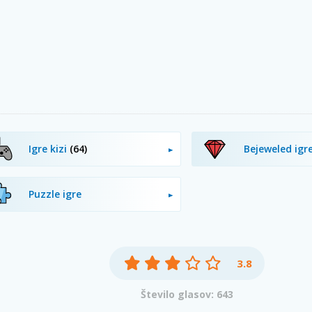
Igre kizi
(64)
Bejeweled igr
Puzzle igre
3.8
Število glasov: 643