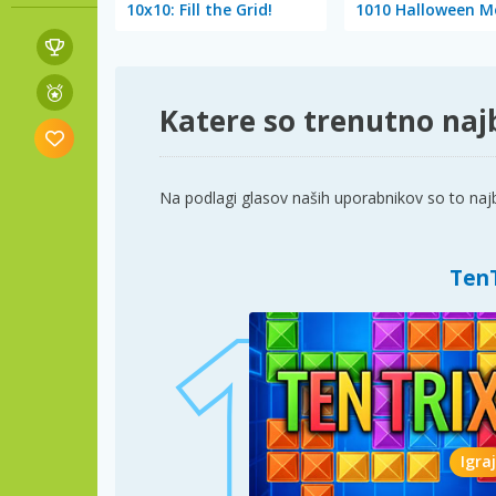
10x10: Fill the Grid!
1010 Halloween M
Katere so trenutno najb
Na podlagi glasov naših uporabnikov so to najbol
TenT
Igraj