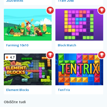
2020 Blocks
Train 2048
Farming 10x10
Block Match
4.7
Element Blocks
TenTrix
Obiščite tudi