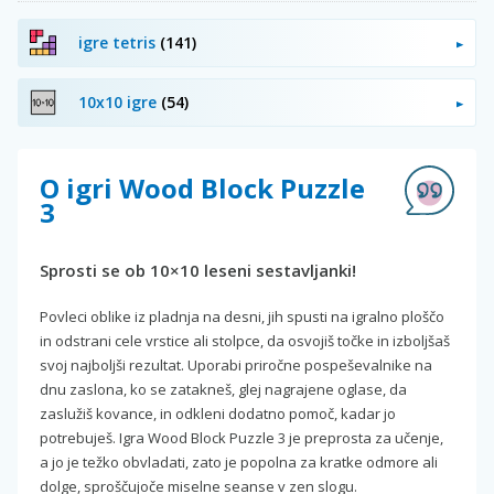
igre tetris
(141)
10x10 igre
(54)
O igri Wood Block Puzzle
3
Sprosti se ob 10×10 leseni sestavljanki!
Povleci oblike iz pladnja na desni, jih spusti na igralno ploščo
in odstrani cele vrstice ali stolpce, da osvojiš točke in izboljšaš
svoj najboljši rezultat. Uporabi priročne pospeševalnike na
dnu zaslona, ko se zatakneš, glej nagrajene oglase, da
zaslužiš kovance, in odkleni dodatno pomoč, kadar jo
potrebuješ. Igra Wood Block Puzzle 3 je preprosta za učenje,
a jo je težko obvladati, zato je popolna za kratke odmore ali
dolge, sproščujoče miselne seanse v zen slogu.