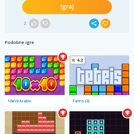
Igraj
2
Podobne igre
4.2
10x10 Arabic
Tetris (2)