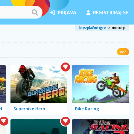
PRIJAVA
REGISTRIRAJ SE
brezplačne igre
motorji
več
d
Superbike Hero
Bike Racing