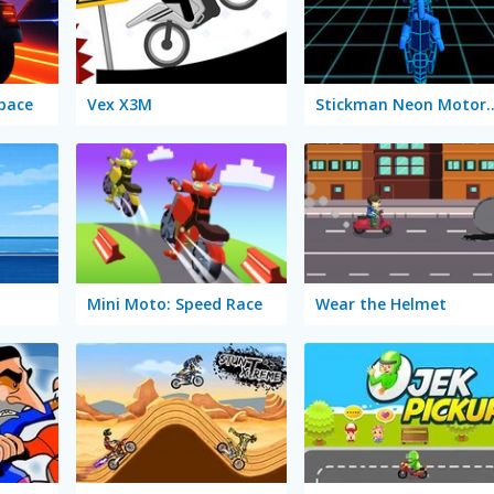
pace
Vex X3M
Stickman Neon 
Mini Moto: Speed Race
Wear the Helmet