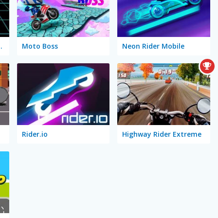
Motorcycle
Moto Boss
Neon Rider Mobile
Rider.io
Highway Rider Extreme