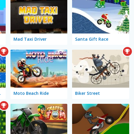
Mad Taxi Driver
Santa Gift Race
 Runner
Moto Beach Ride
Biker Street