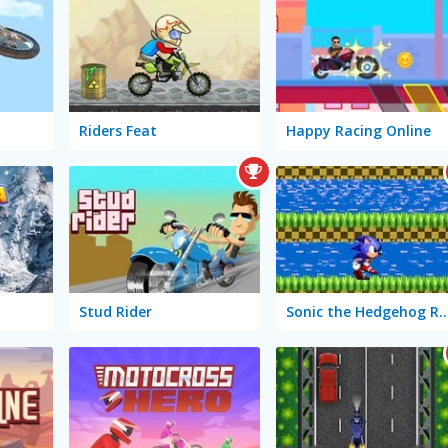
Riders Feat
Happy Racing Online
Stud Rider
Sonic the Hedgehog