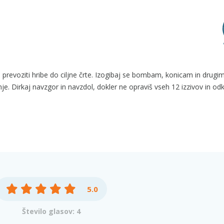
 prevoziti hribe do ciljne črte. Izogibaj se bombam, konicam in drugi
. Dirkaj navzgor in navzdol, dokler ne opraviš vseh 12 izzivov in odk
5.0
Število glasov: 4