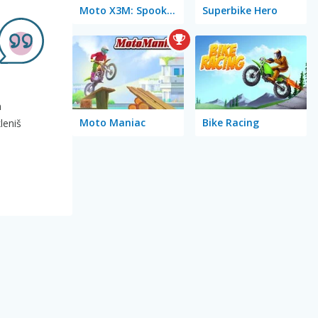
Moto X3M: Spooky Land
Superbike Hero
m
Moto Maniac
Bike Racing
leniš