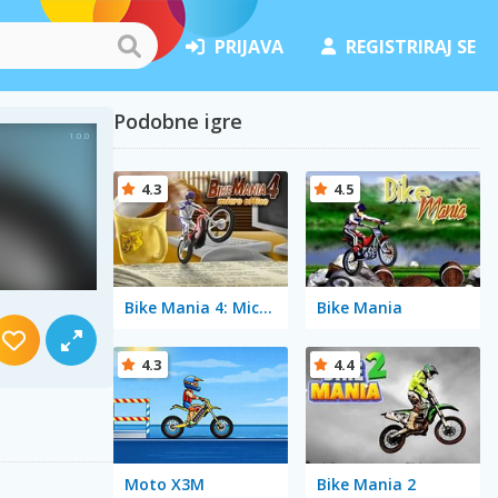
PRIJAVA
REGISTRIRAJ SE
Podobne igre
4.3
4.5
Bike Mania 4: Micro Office
Bike Mania
4.3
4.4
Moto X3M
Bike Mania 2