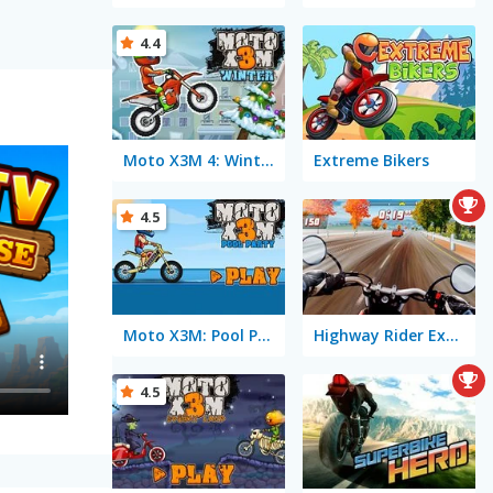
4.4
Moto X3M 4: Winter
Extreme Bikers
4.5
Moto X3M: Pool Party
Highway Rider Extreme
4.5