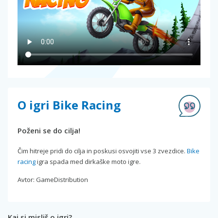
O igri Bike Racing
Poženi se do cilja!
Čim hitreje pridi do cilja in poskusi osvojiti vse 3 zvezdice.
Bike
racing
igra spada med dirkaške moto igre.
Avtor: GameDistribution
Kaj si misliš o igri?