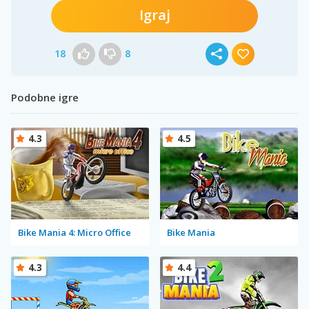
Igraj
18
8
Podobne igre
4.3
4.5
Bike Mania 4: Micro Office
Bike Mania
4.3
4.4