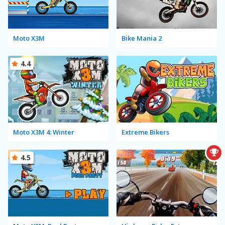
Moto X3M
Bike Mania 2
4.4
Moto X3M 4: Winter
Extreme Bikers
4.5