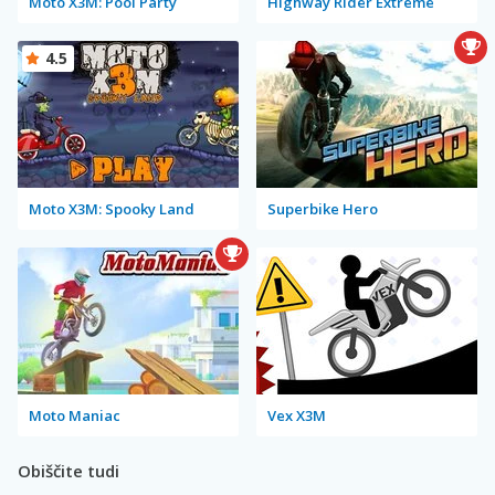
Moto X3M: Pool Party
Highway Rider Extreme
4.5
Moto X3M: Spooky Land
Superbike Hero
Moto Maniac
Vex X3M
Obiščite tudi