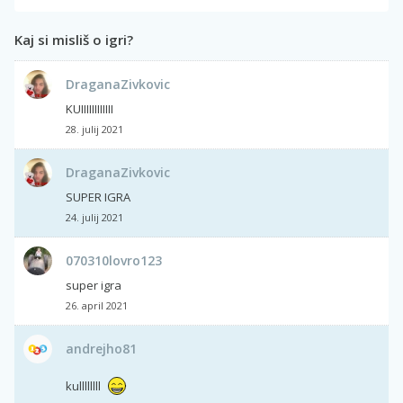
Kaj si misliš o igri?
DraganaZivkovic
KUIIIIIIIIIIII
28. julij 2021
DraganaZivkovic
SUPER IGRA
24. julij 2021
070310lovro123
super igra
26. april 2021
andrejho81
kullllllll