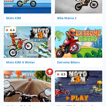
Moto X3M
Bike Mania 2
4.4
Moto X3M 4: Winter
Extreme Bikers
4.5