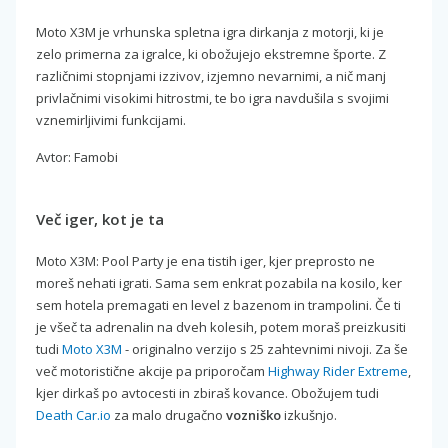
Moto X3M je vrhunska spletna igra dirkanja z motorji, ki je
zelo primerna za igralce, ki obožujejo ekstremne športe. Z
različnimi stopnjami izzivov, izjemno nevarnimi, a nič manj
privlačnimi visokimi hitrostmi, te bo igra navdušila s svojimi
vznemirljivimi funkcijami.
Avtor: Famobi
Več iger, kot je ta
Moto X3M: Pool Party je ena tistih iger, kjer preprosto ne
moreš nehati igrati. Sama sem enkrat pozabila na kosilo, ker
sem hotela premagati en level z bazenom in trampolini. Če ti
je všeč ta adrenalin na dveh kolesih, potem moraš preizkusiti
tudi
Moto X3M
- originalno verzijo s 25 zahtevnimi nivoji. Za še
več motoristične akcije pa priporočam
Highway Rider Extreme
,
kjer dirkaš po avtocesti in zbiraš kovance. Obožujem tudi
Death Car.io
za malo drugačno
vozniško
izkušnjo.