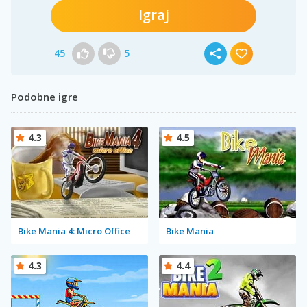
Igraj
45
5
Podobne igre
4.3
4.5
Bike Mania 4: Micro Office
Bike Mania
4.3
4.4