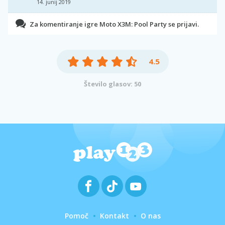
14. junij 2019
Za komentiranje igre Moto X3M: Pool Party se prijavi.
4.5
Število glasov: 50
Pomoč
Kontakt
O nas