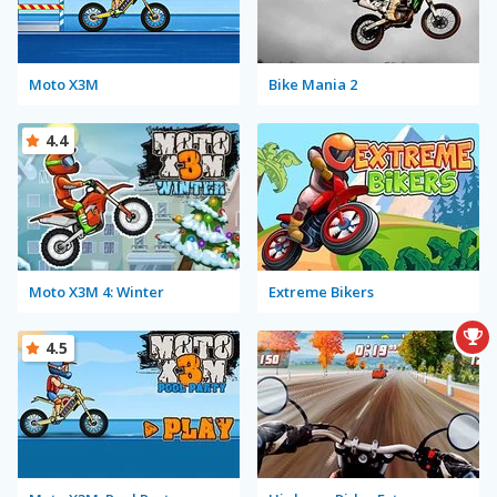
Moto X3M
Bike Mania 2
4.4
Moto X3M 4: Winter
Extreme Bikers
4.5