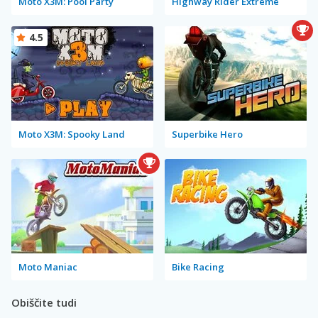
Moto X3M: Pool Party
Highway Rider Extreme
4.5
Moto X3M: Spooky Land
Superbike Hero
Moto Maniac
Bike Racing
Obiščite tudi