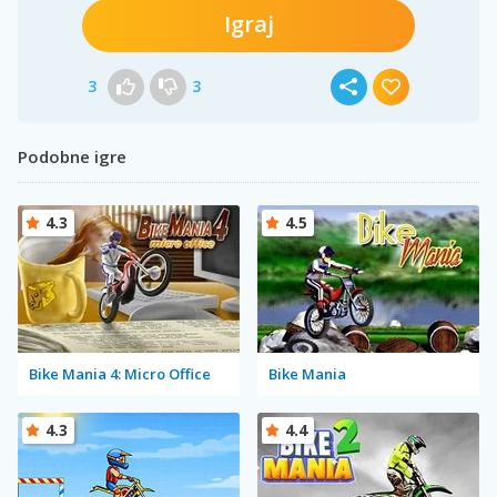
Igraj
3
3
Podobne igre
4.3
4.5
Bike Mania 4: Micro Office
Bike Mania
4.3
4.4