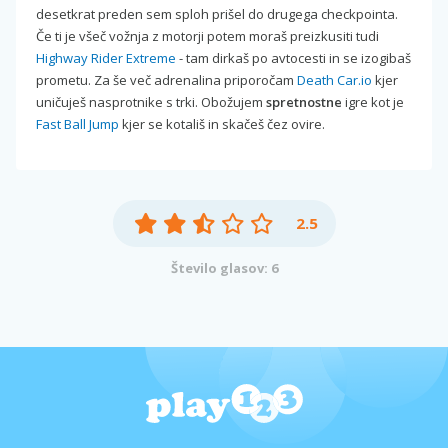
desetkrat preden sem sploh prišel do drugega checkpointa.
Če ti je všeč vožnja z motorji potem moraš preizkusiti tudi
Highway Rider Extreme
- tam dirkaš po avtocesti in se izogibaš
prometu. Za še več adrenalina priporočam
Death Car.io
kjer
uničuješ nasprotnike s trki. Obožujem
spretnostne
igre kot je
Fast Ball Jump
kjer se kotališ in skačeš čez ovire.
2.5
Število glasov: 6