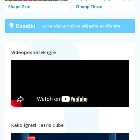
Shape Grid
Chomp Chase
Dosežki
Za beleženje točk se
prijavite
ali
včlanite
.
Videoposnetek igre
Kako igrati Tetris Cube