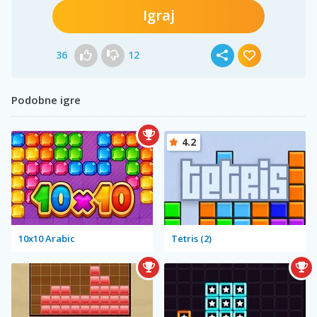
Igraj
36
12
Podobne igre
4.2
10x10 Arabic
Tetris (2)