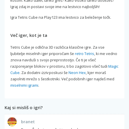
kosom. Kako daleč lahko greš? Kako visoko lahko dosežeš?
Igraj zdaj in postavi svoje ime na lestvico najboljših!
Igra Tetris Cube na Play123 ima lestvico za beleženje točk.
Več iger, kot je ta
Tetris Cube je odlična 3D različica klasične igre. Za vse
ljubitelje miselnih iger priporočam še
retro Tetris
, ki me vedno
znova navduši s svojo preprostostjo. Če ti je všeč
razporejanje blokov v prostoru, ti bo zagotovo všeč tudi
Magic
Cube
. Za dodatni
izziv
poskusi še
Neon Hex
, kjer moraš
zapolniti mrežo s šestkotniki. Več podobnih iger najdeš med
miselnimi igrami
.
Kaj si misliš o igri?
branet