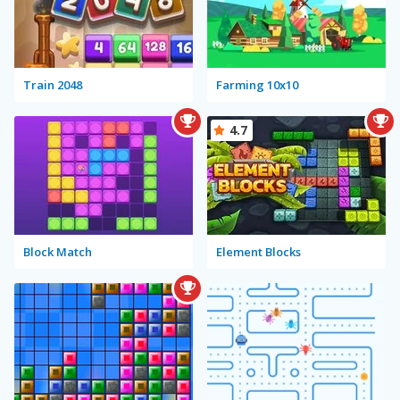
Train 2048
Farming 10x10
4.7
Block Match
Element Blocks