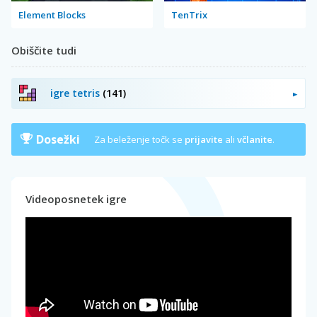
Element Blocks
TenTrix
Obiščite tudi
igre tetris
(141)
Dosežki
Za beleženje točk se
prijavite
ali
včlanite
.
Videoposnetek igre