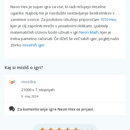
Neon Hex je super igra za vse, ki radi rešujejo miselne
uganke. Najbolj me je navdušilo sestavljanje šestkotnikov v
zanimive vzorce. Za podobno izkušnjo priporočam
1010 Hex
,
kjer je cilj zapolniti mrežo s
posebnimi
oblikami. Ljubitelji
matematičnih izzivov bodo uživali v igri
Neon Math
, kjer je
treba pametno računati. Če iščeš še več takih iger, poglej našo
zbirko
miselnih iger
.
Kaj si misliš o igri?
motika
21000 v 7. stopnjah
9. maj 2024
Za komentiranje igre Neon Hex se prijavi.