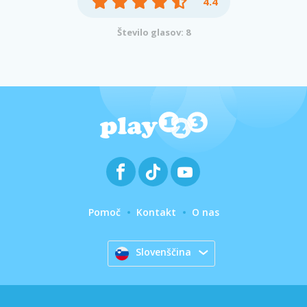
4.4
Število glasov: 8
Pomoč
Kontakt
O nas
Slovenščina