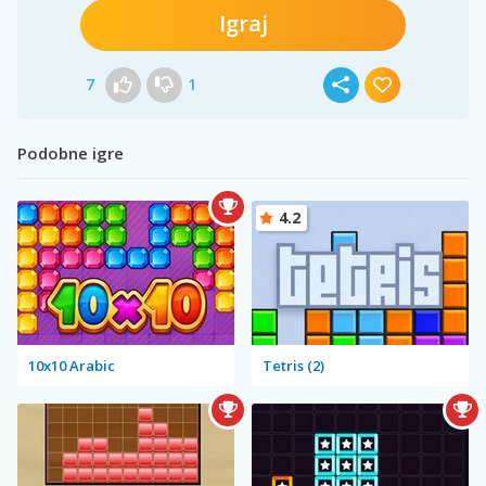
Igraj
7
1
Podobne igre
4.2
10x10 Arabic
Tetris (2)