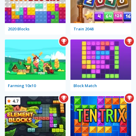
2020 Blocks
Train 2048
Farming 10x10
Block Match
4.7