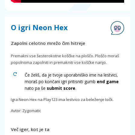
O igri Neon Hex
Zapolni celotno mrežo čim hitreje
Premakni vse šesterokotne koščke na ploščo. Ploščo moraš
popolnoma zapolniti in premakniti vse koščke nanjo.
Če želiš, da je tvoje uporabniško ime na lestvici,
moraš po končani igri pritisniti gumb
end game
nato pa še
submit score
.
Igra Neon Hex na Play123 ima lestvico za beleženje točk.
Avtor: Zygomatic
Več iger, kot je ta