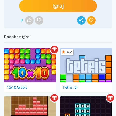
Igraj
8
Podobne igre
4.2
10x10 Arabic
Tetris (2)