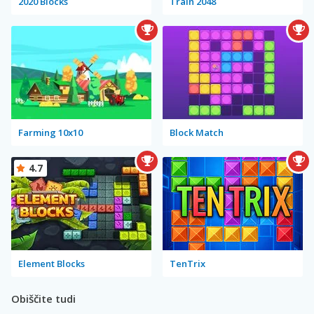
2020 Blocks
Train 2048
Farming 10x10
Block Match
4.7
Element Blocks
TenTrix
Obiščite tudi