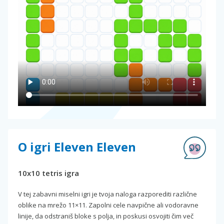
O igri Eleven Eleven
10x10 tetris igra
V tej zabavni miselni igri je tvoja naloga razporediti različne
oblike na mrežo 11×11. Zapolni cele navpične ali vodoravne
linije, da odstraniš bloke s polja, in poskusi osvojiti čim več