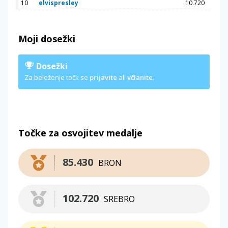
10
elvispresley
10.720
Moji dosežki
Dosežki
Za beleženje točk se
prijavite
ali
včlanite
.
Točke za osvojitev medalje
85.430
BRON
102.720
SREBRO