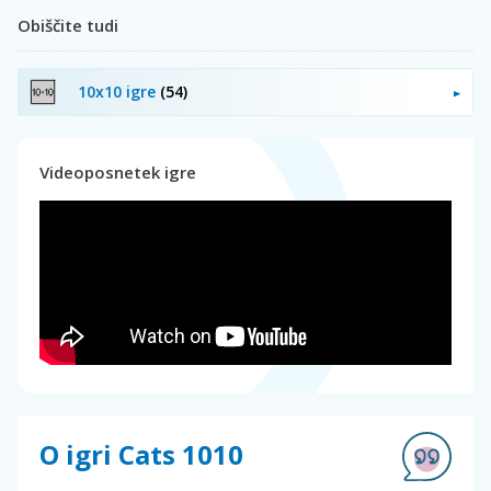
Obiščite tudi
10x10 igre
(54)
Videoposnetek igre
O igri Cats 1010