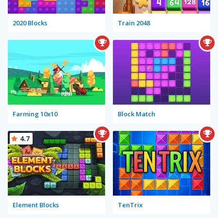
2020 Blocks
Train 2048
Farming 10x10
Block Match
4.7
Element Blocks
TenTrix