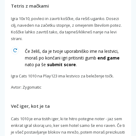
Tetris z mačkami
Igra 10x10, povleci in zavrti koščke, da rešiš uganko. Dosezi
cilj, naveden na začetku stopnje, z omejenim številom potez.
Koščke lahko zavrtiš tako, da tapneš/klikneš nanje na levi
strani.
Če želiš, da je tvoje uporabniško ime na lestvici,
moraš po končani igri pritisniti gumb
end game
nato pa še
submit score
.
Igra Cats 1010 na Play123 ima lestvico za beleženje točk.
Avtor: Zygomatic
Več iger, kot je ta
Cats 1010 je ena tistih iger, ki te hitro potegne noter - jaz sem
enkrat igral skoraj uro, ker sem hotel samo še eno raven. Če ti
je všeč postavljanje blokov na mrežo, potem moraš preizkusiti