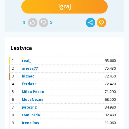
Igraj
3
5
Lestvica
1
real_
93.660
2
ariesa77
75.430
3
hignac
72.450
4
ferdo13
72.420
5
Milea Pesko
71.290
6
MucaNezna
68.500
7
jvitezn2
34.980
8
tomi prda
32.480
9
Irena Ros
11.060