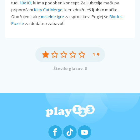
tudi
10x10!
, ki ima podoben koncept. Za ljubitelje mačk pa
priporočam
Kitty Cat Merge
, kjer združuješ
ljubke
mačke.
Obožujem take
miselne igre
za sprostitev. Poglej še
Block's
Puzzle
za dodatno zabavo!
1.9
Število glasov: 8