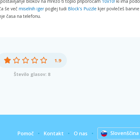
šeč postavljanje blokov na mrežo ti toplo priporočam
10x10!
ki ima pod
Za še več
miselnih iger
poglej tudi
Block's Puzzle
kjer povlečeš barvne
nje časa na telefonu.
1.9
Število glasov: 8
Slovenščina
Pomoč
Kontakt
O nas