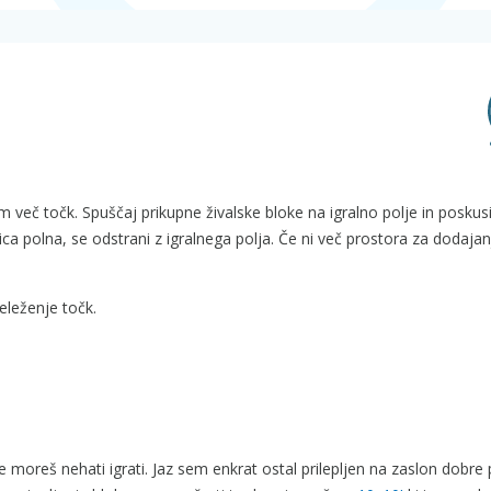
i čim več točk. Spuščaj prikupne živalske bloke na igralno polje in poskusi
ica polna, se odstrani z igralnega polja. Če ni več prostora za dodajan
eleženje točk.
e moreš nehati igrati. Jaz sem enkrat ostal prilepljen na zaslon dobre 