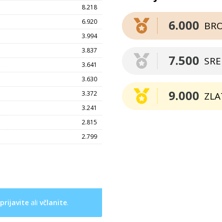
8.218
6.000
6.920
BR
3.994
3.837
7.500
SR
3.641
3.630
9.000
3.372
ZLA
3.241
2.815
2.799
prijavite
ali
včlanite
.