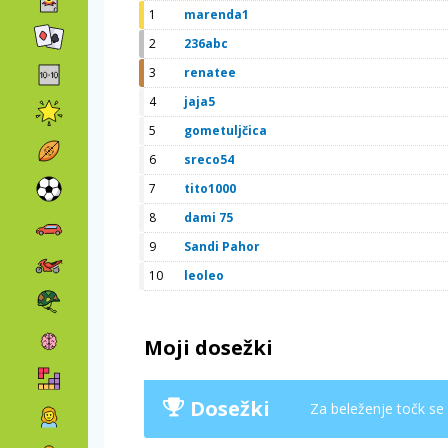
1
marenda1
2
236abc
3
renatee
4
jaja5
5
gometuljčica
6
sreco54
7
tito1000
8
dami 75
9
Sandi Pahor
10
leoleo
Moji dosežki
Dosežki
Za beleženje točk se