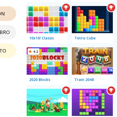
ON
EBRO
10x10! Classic
Tetris Cube
TO
4.2
2020 Blocks
Train 2048