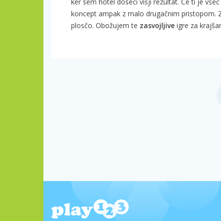
ker sem hotel doseči višji rezultat. Če ti je v
koncept ampak z malo drugačnim pristopom. 
plosčo. Obožujem te
zasvojljive
igre za krajša