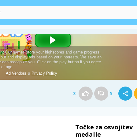
3
5
Točke za osvojitev
medalje