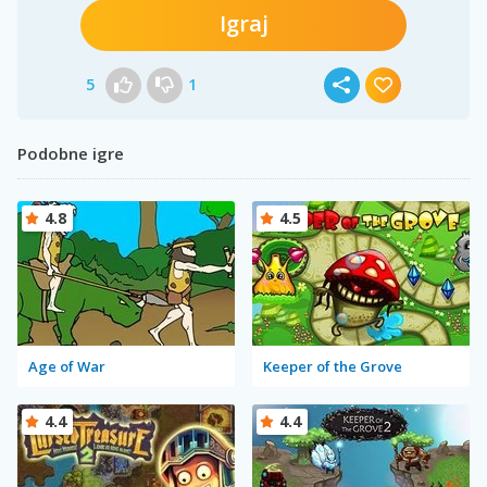
Igraj
5
1
Podobne igre
4.8
4.5
Age of War
Keeper of the Grove
4.4
4.4