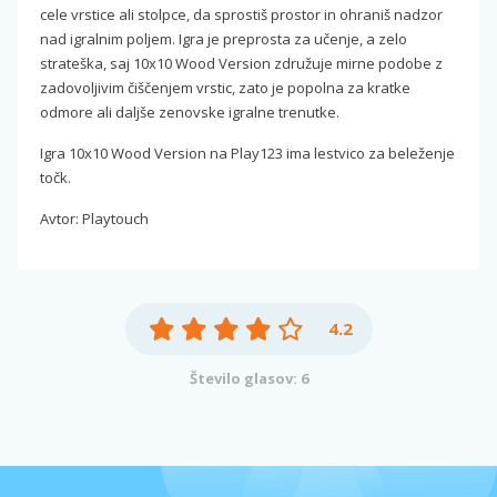
cele vrstice ali stolpce, da sprostiš prostor in ohraniš nadzor
nad igralnim poljem. Igra je preprosta za učenje, a zelo
strateška, saj 10x10 Wood Version združuje mirne podobe z
zadovoljivim čiščenjem vrstic, zato je popolna za kratke
odmore ali daljše zenovske igralne trenutke.
Igra 10x10 Wood Version na Play123 ima lestvico za beleženje
točk.
Avtor: Playtouch
4.2
Število glasov: 6