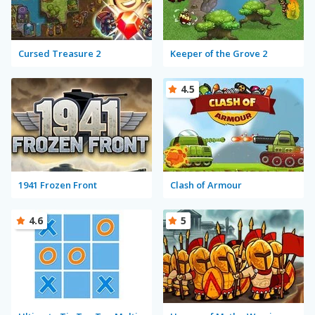
Cursed Treasure 2
Keeper of the Grove 2
4.5
1941 Frozen Front
Clash of Armour
4.6
5