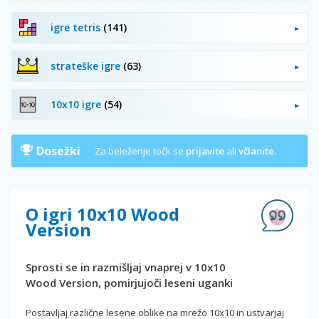
igre tetris
(141)
strateške igre
(63)
10x10 igre
(54)
Dosežki
Za beleženje točk se
prijavite
ali
včlanite
.
O igri 10x10 Wood
Version
Sprosti se in razmišljaj vnaprej v 10x10
Wood Version, pomirjujoči leseni uganki
Postavljaj različne lesene oblike na mrežo 10x10 in ustvarjaj