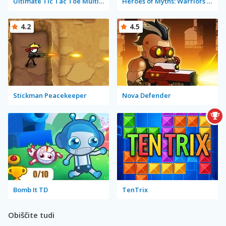
Ultimate Tic Tac Toe Multiplayer
Heroes of Myths: Warriors of Gods
4.2
4.5
Stickman Peacekeeper
Nova Defender
Bomb It TD
TenTrix
Obiščite tudi