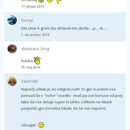
11. januar 2015
borqe
čist zmer k grem čez 40 level me zbriše.....p.... m.....
1. december 2014
dinosaur_king
kulska
10. maj 2014
Valeri88
Največji užitek je, ko odigraš vseh 15 iger in potem vse
ponoviš še v "nočni" izvedbi - imaš pa vse bonuse od prej,
tako da vse deluje super in lahko s klikom na Attack
pospešiš igro (ni treba čakati, da se vse napolni)
Uživajte!