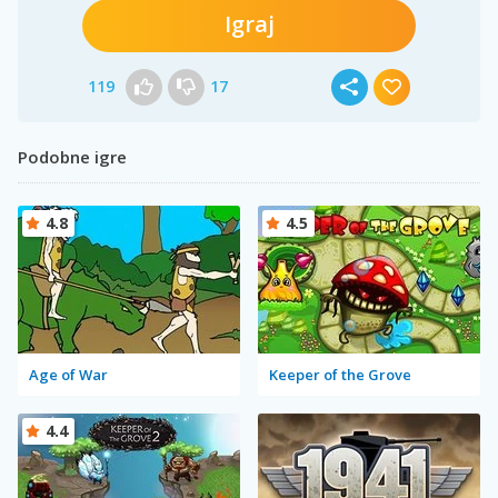
Igraj
119
17
Podobne igre
4.8
4.5
Age of War
Keeper of the Grove
4.4