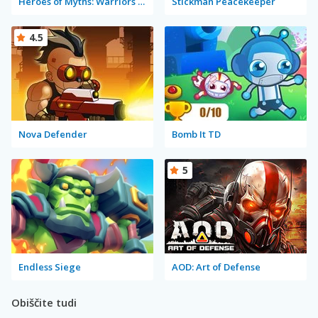
Heroes of Myths: Warriors of Gods
Stickman Peacekeeper
4.5
Nova Defender
Bomb It TD
5
Endless Siege
AOD: Art of Defense
Obiščite tudi