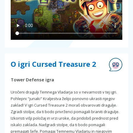
O igri Cursed Treasure 2
Tower Defense igra
Uročeni dragulji Temnega Vladarja so v nevarnosti v tej igri.
Pohlepni "junaki" Kraljestva želijo ponovno ukrasti njegov
zaklad! V igri Cursed Treasure 2 moraš obvarovati dragulje.
Zgradi stolpe, da ti bodo privrženci pomagali braniti dragulje.
Izkoristi višji položaj in vrzi uroke, da pridobiš prednost pred
iskalci zaklada. Nadgradi stolpe, da ti bodo pomagali
premagati šefe. Pomagaj Temnemu Vladarju in njegovim