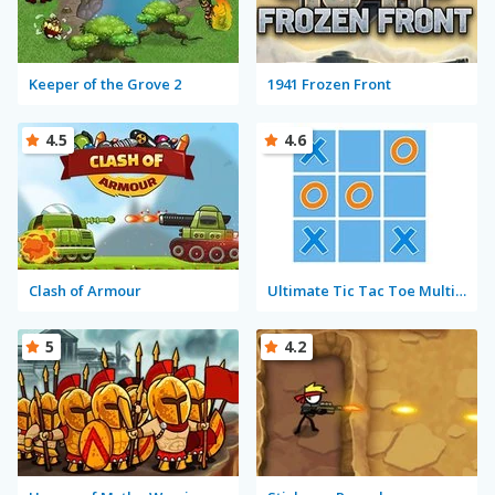
Keeper of the Grove 2
1941 Frozen Front
4.5
4.6
Clash of Armour
Ultimate Tic Tac Toe Multiplayer
5
4.2