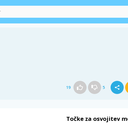
19
5
Točke za osvojitev m