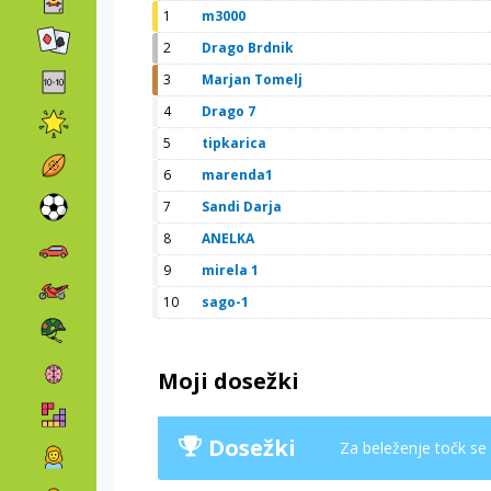
1
m3000
2
Drago Brdnik
3
Marjan Tomelj
4
Drago 7
5
tipkarica
6
marenda1
7
Sandi Darja
8
ANELKA
9
mirela 1
10
sago-1
Moji dosežki
Dosežki
Za beleženje točk se