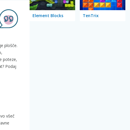
Element Blocks
TenTrix
je plošče.
o,
e poteze,
tat? Podaj
ovo všeč
oravne