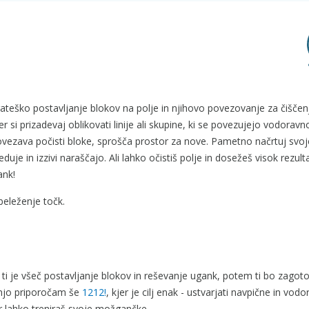
strateško postavljanje blokov na polje in njihovo povezovanje za čiščen
r si prizadevaj oblikovati linije ali skupine, ki se povezujejo vodoravn
ovezava počisti bloke, sprošča prostor za nove. Pametno načrtuj svoj
duje in izzivi naraščajo. Ali lahko očistiš polje in dosežeš visok rezul
ank!
beleženje točk.
 ti je všeč postavljanje blokov in reševanje ugank, potem ti bo zagot
njo priporočam še
1212!
, kjer je cilj enak - ustvarjati navpične in vod
er lahko treniraš svoje možgančke.