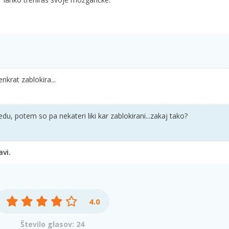
nkrat zablokira...
edu, potem so pa nekateri liki kar zablokirani...zakaj tako?
vi.
4.0
Število glasov: 24