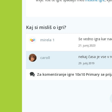
Kaj si misliš o igri?
še vedno igra kar nae
mirela 1
21. junij 2023
nekaj časa je vse v r
caroll
29. julij 2019
Za komentiranje igre 10x10 Primary se prija