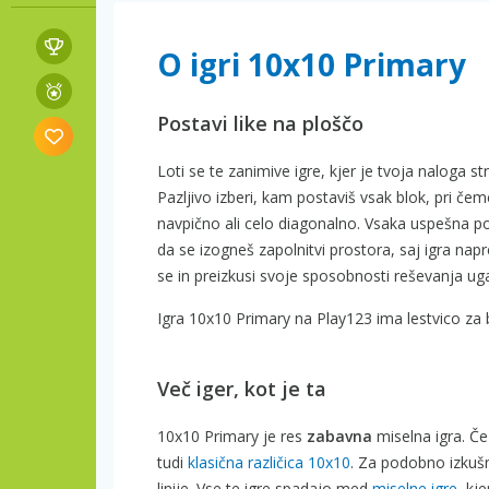
O igri 10x10 Primary
Postavi like na ploščo
Loti se te zanimive igre, kjer je tvoja naloga 
Pazljivo izberi, kam postaviš vsak blok, pri čeme
navpično ali celo diagonalno. Vsaka uspešna p
da se izogneš zapolnitvi prostora, saj igra napre
se in preizkusi svoje sposobnosti reševanja ug
Igra 10x10 Primary na Play123 ima lestvico za 
Več iger, kot je ta
10x10 Primary je res
zabavna
miselna igra. Če
tudi
klasična različica 10x10
. Za podobno izkuš
linije. Vse te igre spadajo med
miselne igre
, kj