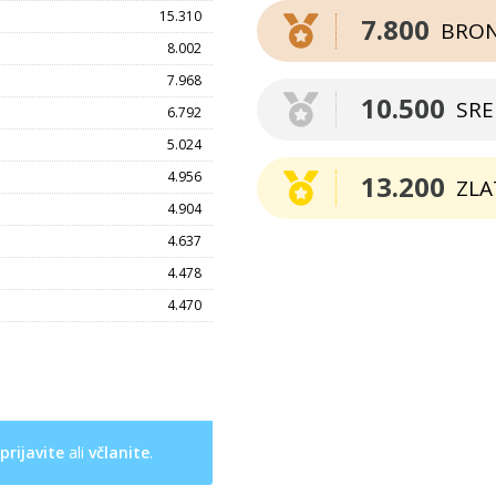
15.310
7.800
BRO
8.002
7.968
10.500
SR
6.792
5.024
4.956
13.200
ZLA
4.904
4.637
4.478
4.470
prijavite
ali
včlanite
.