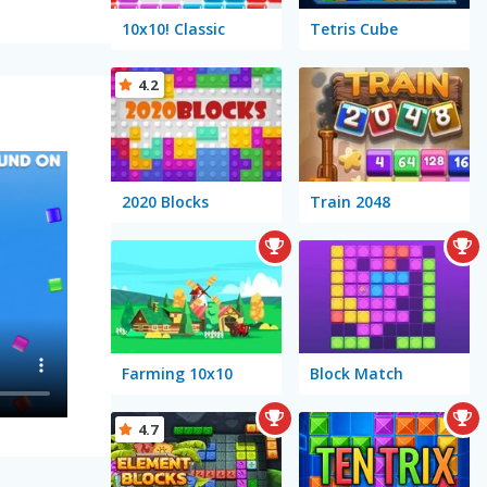
10x10! Classic
Tetris Cube
4.2
2020 Blocks
Train 2048
Farming 10x10
Block Match
4.7