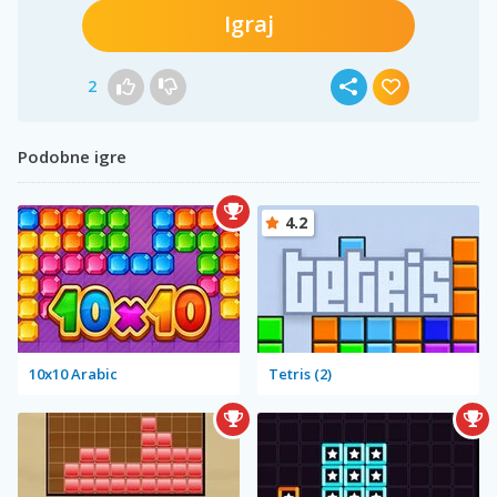
Igraj
2
Podobne igre
4.2
10x10 Arabic
Tetris (2)