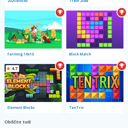
2020 Blocks
Train 2048
Farming 10x10
Block Match
4.7
Element Blocks
TenTrix
Obiščite tudi