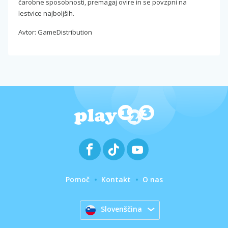
čarobne sposobnosti, premagaj ovire in se povzpni na
lestvice najboljših.
Avtor: GameDistribution
Pomoč
Kontakt
O nas
Slovenščina