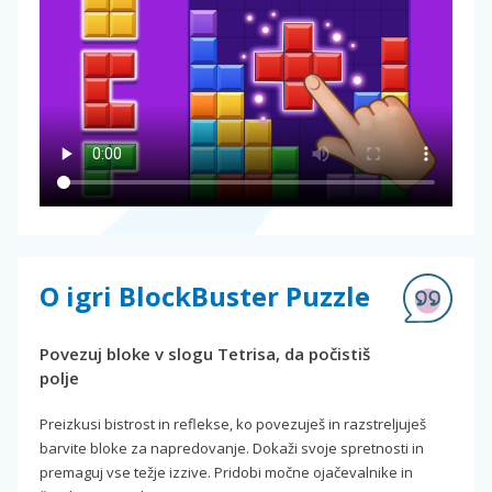
O igri BlockBuster Puzzle
Povezuj bloke v slogu Tetrisa, da počistiš
polje
Preizkusi bistrost in reflekse, ko povezuješ in razstreljuješ
barvite bloke za napredovanje. Dokaži svoje spretnosti in
premaguj vse težje izzive. Pridobi močne ojačevalnike in