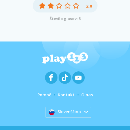
2.0
Število glasov: 5
Pomoč
Kontakt
O nas
Slovenščina