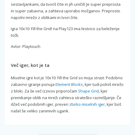
sestavljankami, da tvoriš črte in jih uničiš! Je super preprosta
in super zabavna, a zahteva uporabo možganov. Preprosto
napolni mrežo z oblikami in tvori črte.
Igra 10x10: Fill the Grid! na Play123 ima lestvico za beleženje
točk.
Avtor: Playtouch
Več iger, kot je ta
Miselne igre kot je 10x10: Fill the Grid so moja
strast
. Podobno
zabavno igranje ponuja
Element Blocks
, kjer tudi polniš mrežo
z bloki. Za še več izzivov priporočam
Shape Grid
, kjer
premikanje oblik na mreži zahteva strateško razmišljanje. Če
iščeš več podobnih iger, preveri
zbirko miselnih iger
, kjer boš
našel še veliko zanimivih ugank.