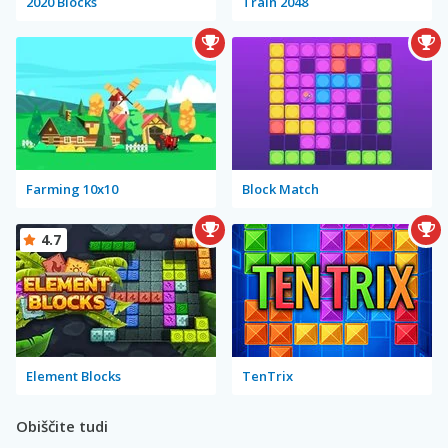
2020 Blocks
Train 2048
Farming 10x10
Block Match
4.7
Element Blocks
TenTrix
Obiščite tudi