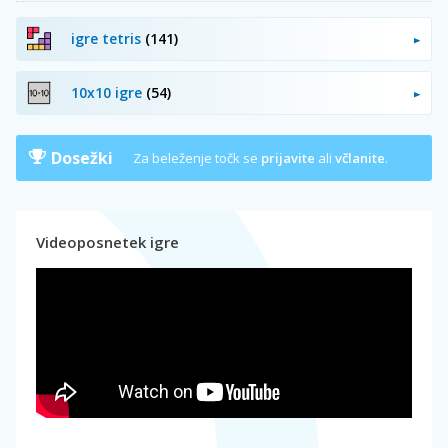
igre tetris
(141)
10x10 igre
(54)
Dosežki
Za beleženje točk se
prijavite
ali
včlanite
.
Videoposnetek igre