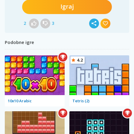
Igraj
2
3
Podobne igre
4.2
10x10 Arabic
Tetris (2)