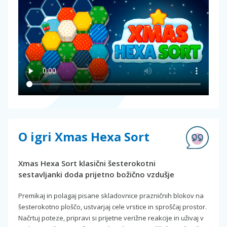
O igri Xmas Hexa Sort
Xmas Hexa Sort klasični šesterokotni
sestavljanki doda prijetno božično vzdušje
Premikaj in polagaj pisane skladovnice prazničnih blokov na
šesterokotno ploščo, ustvarjaj cele vrstice in sproščaj prostor.
Načrtuj poteze, pripravi si prijetne verižne reakcije in uživaj v