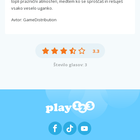
topli praznični atmosferi, medtem ko se sproščaš in rešuješ
vsako veselo uganko.
Avtor: GameDistribution
3.3
Število glasov: 3