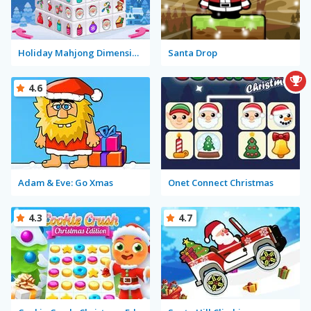
Holiday Mahjong Dimensions
Santa Drop
4.6
Adam & Eve: Go Xmas
Onet Connect Christmas
4.3
4.7