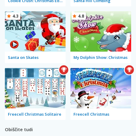
Cookie Crush: Christmas Edition
Santa Hill Climbing
4.3
4.8
Santa on Skates
My Dolphin Show: Christmas
Freecell Christmas Solitaire
Freecell Christmas
Obiščite tudi