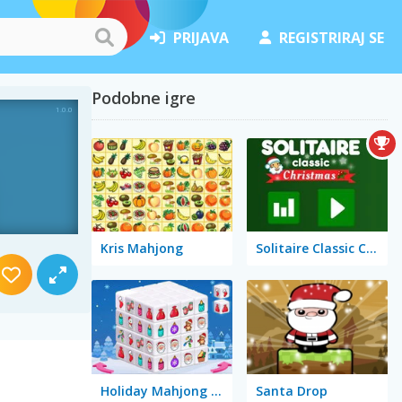
PRIJAVA
REGISTRIRAJ SE
Podobne igre
Kris Mahjong
Solitaire Classic Christmas
Holiday Mahjong Dimensions
Santa Drop