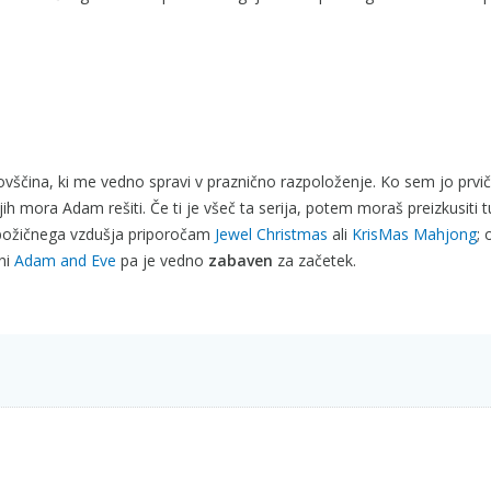
ščina, ki me vedno spravi v praznično razpoloženje. Ko sem jo prvič 
h mora Adam rešiti. Če ti je všeč ta serija, potem moraš preizkusiti 
eč božičnega vzdušja priporočam
Jewel Christmas
ali
KrisMas Mahjong
; 
čni
Adam and Eve
pa je vedno
zabaven
za začetek.