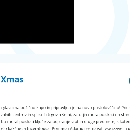
o Xmas
glavi ima božično kapo in pripravljen je na novo pustolovščino! Pridr
alnih centrov in spletnih trgovin še ni, zato jih mora poiskati na st
 bo moral poiskati ključe za odpiranje vrat in druge predmete, s kater
 celo kakšnega triceratopsa. Pomagaj Adamu premagati vse izzive in p