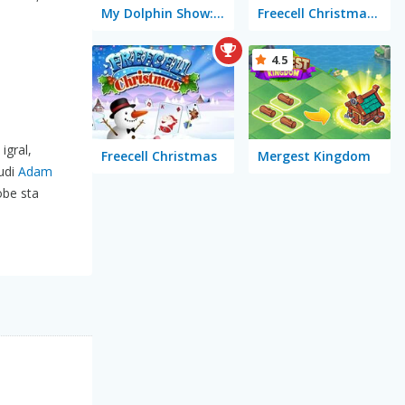
My Dolphin Show: Christmas
Freecell Christmas Solitaire
4.5
igral,
Freecell Christmas
Mergest Kingdom
tudi
Adam
obe sta