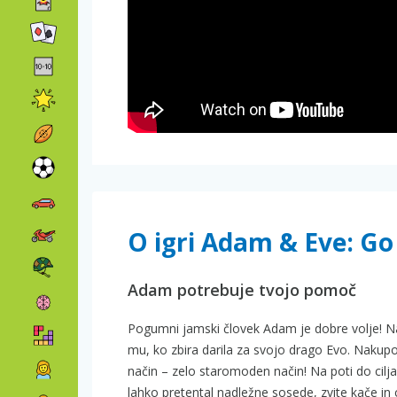
O igri Adam & Eve: G
Adam potrebuje tvojo pomoč
Pogumni jamski človek Adam je dobre volje! Na 
mu, ko zbira darila za svojo drago Evo. Nakupov
način – zelo staromoden način! Na poti do cilja
lahko pretental nadležne sosede, zvite kače in