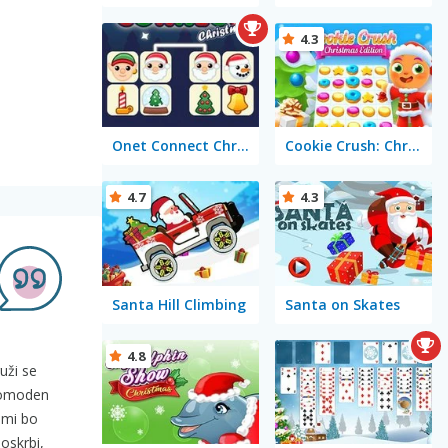
4.3
Onet Connect Christmas
Cookie Crush: Christmas Edition
4.7
4.3
Santa Hill Climbing
Santa on Skates
4.8
uži se
aromoden
imi bo
oskrbi,