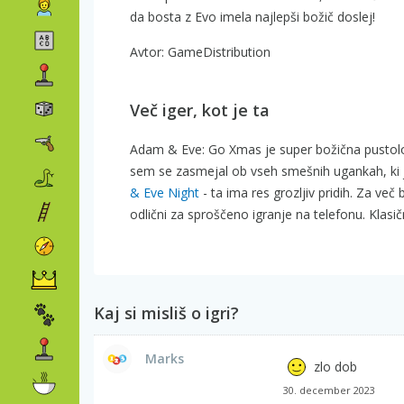
da bosta z Evo imela najlepši božič doslej!
Avtor: GameDistribution
Več iger, kot je ta
Adam & Eve: Go Xmas je super božična pustolov
sem se zasmejal ob vseh smešnih ugankah, ki ji
& Eve Night
- ta ima res grozljiv pridih. Za v
odlični za sproščeno igranje na telefonu. Klasi
Kaj si misliš o igri?
Marks
zlo dob
30. december 2023