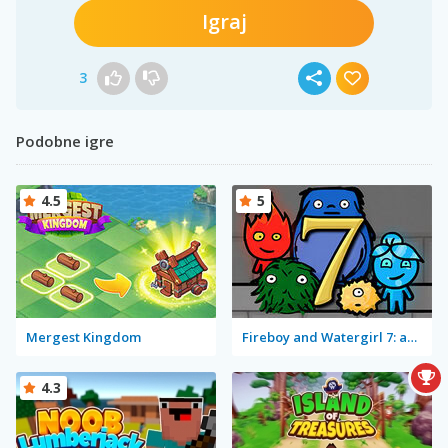
Igraj
3
Podobne igre
4.5
5
Mergest Kingdom
Fireboy and Watergirl 7: and Friends
4.3