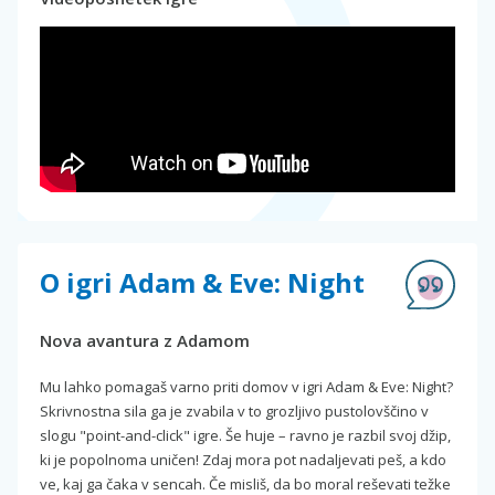
O igri Adam & Eve: Night
Nova avantura z Adamom
Mu lahko pomagaš varno priti domov v igri Adam & Eve: Night?
Skrivnostna sila ga je zvabila v to grozljivo pustolovščino v
slogu "point-and-click" igre. Še huje – ravno je razbil svoj džip,
ki je popolnoma uničen! Zdaj mora pot nadaljevati peš, a kdo
ve, kaj ga čaka v sencah. Če misliš, da bo moral reševati težke