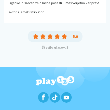
uganke in srečati zelo lačne pošasti... imaš verjetno kar prav!
Avtor: GameDistribution
5.0
Število glasov: 3