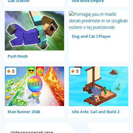
Gas Station
Idle Mole Empire
Dog and Cat 2 Player
Push Noob
5
5
Man Runner 2048
Idle Arks: Sail and Build 2
Videoposnetek igre