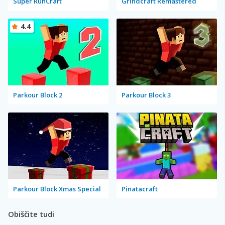
Super RunCraft
Grindcraft Remastered
4.4
Parkour Block 2
Parkour Block 3
Parkour Block Xmas Special
Pinatacraft
Obiščite tudi