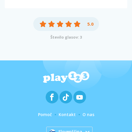
5.0
Število glasov: 3
Pomoč
Kontakt
O nas
Slovenščina