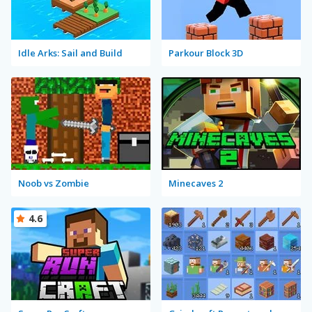
Idle Arks: Sail and Build
Parkour Block 3D
Noob vs Zombie
Minecaves 2
4.6