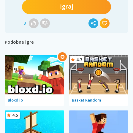
Igraj
3
Podobne igre
4.7
Bloxd.io
Basket Random
4.5