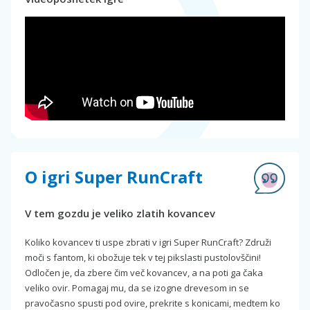
O igri Super RunCraft
V tem gozdu je veliko zlatih kovancev
Koliko kovancev ti uspe zbrati v igri Super RunCraft? Združi
moči s fantom, ki obožuje tek v tej pikslasti pustolovščini!
Odločen je, da zbere čim več kovancev, a na poti ga čaka
veliko ovir. Pomagaj mu, da se izogne drevesom in se
pravočasno spusti pod ovire, prekrite s konicami, medtem ko