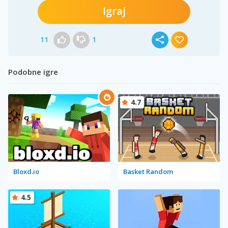
Igraj
11
1
Podobne igre
4.7
Bloxd.io
Basket Random
4.5