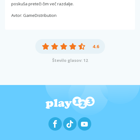
poskuša preteči čim več razdalje.
Avtor: GameDistribution
4.6
Število glasov: 12