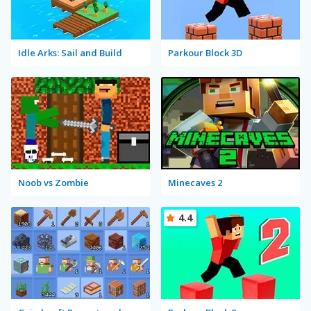
Idle Arks: Sail and Build
Parkour Block 3D
Noob vs Zombie
Minecaves 2
4.4