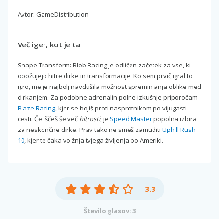
Avtor: GameDistribution
Več iger, kot je ta
Shape Transform: Blob Racing je odličen začetek za vse, ki
obožujejo hitre dirke in transformacije. Ko sem prvič igral to
igro, me je najbolj navdušila možnost spreminjanja oblike med
dirkanjem. Za podobne adrenalin polne izkušnje priporočam
Blaze Racing
, kjer se bojiš proti nasprotnikom po vijugasti
cesti. Če iščeš še več
hitrosti
, je
Speed Master
popolna izbira
za neskončne dirke. Prav tako ne smeš zamuditi
Uphill Rush
10
, kjer te čaka vo žnja tvjega življenja po Ameriki.
3.3
Število glasov: 3