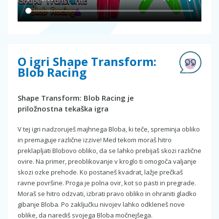
O igri Shape Transform:
Blob Racing
Shape Transform: Blob Racing je
priložnostna tekaška igra
V tej igri nadzoruješ majhnega Bloba, ki teče, spreminja obliko
in premaguje različne izzive! Med tekom moraš hitro
preklapljati Blobovo obliko, da se lahko prebijaš skozi različne
ovire. Na primer, preoblikovanje v kroglo ti omogoča valjanje
skozi ozke prehode. Ko postaneš kvadrat, lažje prečkaš
ravne površine. Proga je polna ovir, kot so pasti in pregrade.
Moraš se hitro odzvati, izbrati pravo obliko in ohraniti gladko
gibanje Bloba. Po zaključku nivojev lahko odkleneš nove
oblike, da narediš svojega Bloba močnejšega.