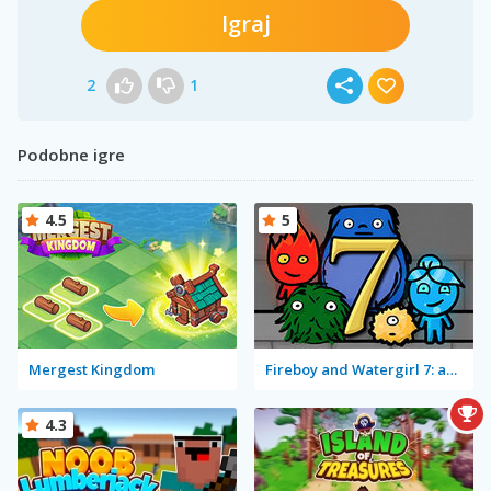
Igraj
2
1
Podobne igre
4.5
5
Mergest Kingdom
Fireboy and Watergirl 7: and Friends
4.3