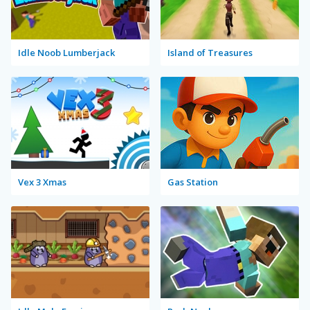
Idle Noob Lumberjack
Island of Treasures
Vex 3 Xmas
Gas Station