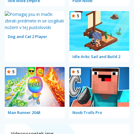
Idle Mole Empire
Push Noob
5
Dog and Cat 2 Player
Idle Arks: Sail and Build 2
5
5
Man Runner 2048
Noob Trolls Pro
Videoposnetek igre