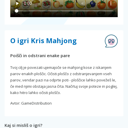
O igri Kris Mahjong
Poišči in odstrani enake pare
Tvoj cilj je povezati ujemajoče se mahjong kose z iskanjem
parov enakih ploščic. Očisti ploščo z odstranjevanjem vseh
parov, vendar pazi na odprte poti - ploščice lahko povežeš le,
če med njimi obstaja jasna črta. Načrtuj svoje poteze in poglej,
kako hitro lahko očisti ploščo.
Avtor: GameDistribution
Kaj si misliš o igri?