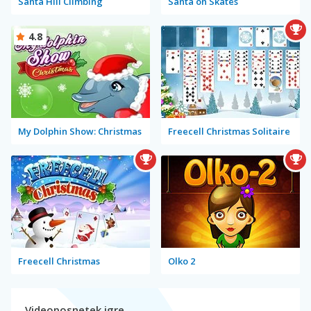
Santa Hill Climbing
Santa on Skates
4.8
My Dolphin Show: Christmas
Freecell Christmas Solitaire
Freecell Christmas
Olko 2
Videoposnetek igre