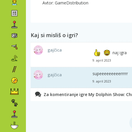
Avtor: GameDistribution
Kaj si misliš o igri?
gajčica
naj igra
9. april 2023
supeeeeeeeeerrrrr
gajčica
9. april 2023
Za komentiranje igre My Dolphin Show: Chri