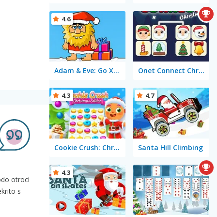
4.6
Adam & Eve: Go Xmas
Onet Connect Christmas
4.3
4.7
Cookie Crush: Christmas Edition
Santa Hill Climbing
4.3
odo otroci
krito s