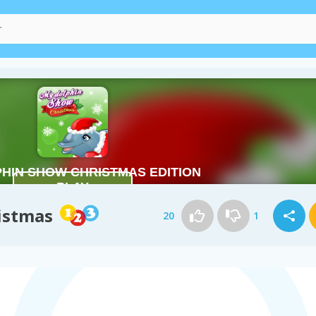
istmas
20
1