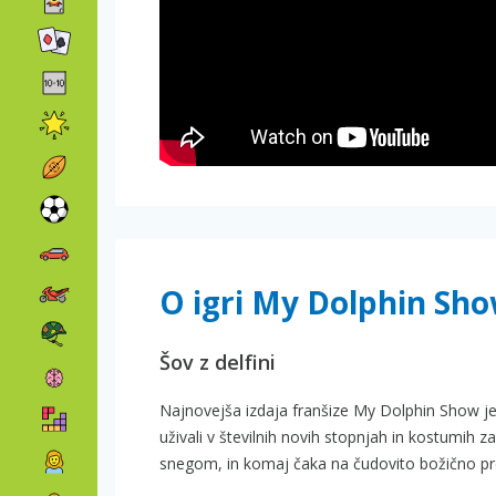
O igri My Dolphin Sh
Šov z delfini
Najnovejša izdaja franšize My Dolphin Show je
uživali v številnih novih stopnjah in kostumih z
snegom, in komaj čaka na čudovito božično pr