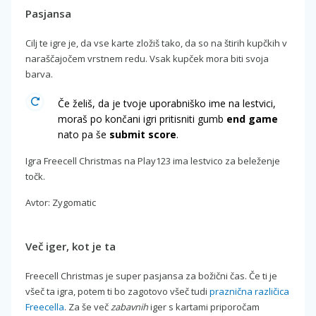
Pasjansa
Cilj te igre je, da vse karte zložiš tako, da so na štirih kupčkih v
naraščajočem vrstnem redu. Vsak kupček mora biti svoja
barva.
Če želiš, da je tvoje uporabniško ime na lestvici,
moraš po končani igri pritisniti gumb
end game
nato pa še
submit score
.
Igra Freecell Christmas na Play123 ima lestvico za beleženje
točk.
Avtor: Zygomatic
Več iger, kot je ta
Freecell Christmas je super pasjansa za božični čas. Če ti je
všeč ta igra, potem ti bo zagotovo všeč tudi
praznična različica
Freecella
. Za še več
zabavnih
iger s kartami priporočam