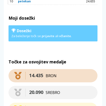
10
petekan
24.655
Moji dosežki
Dosežki
Za beleženje točk se
prijavite
ali
včlanite
.
Točke za osvojitev medalje
14.435
BRON
20.090
SREBRO