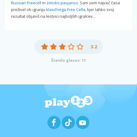
Russian Freecell
in
zimsko pasjanso
. Sam sem največ časa
preživel ob igranju
klasičnega Free Cella
, kjer lahko svoj
rezultat objaviš na lestvici najboljših igralcev...
3.2
Število glasov: 11