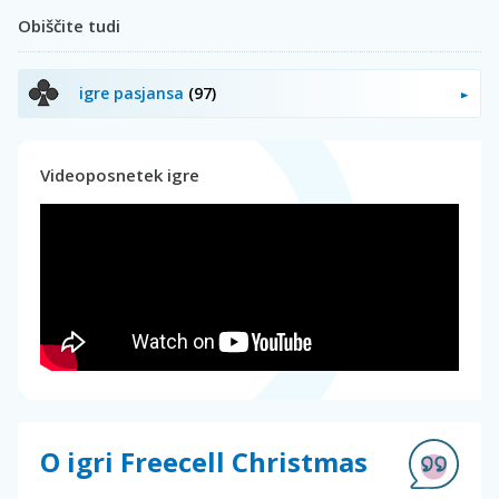
Obiščite tudi
igre pasjansa
(97)
Videoposnetek igre
O igri Freecell Christmas