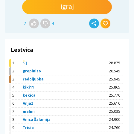
Igraj
7
4
Lestvica
1
:-]
28.875
2
grepiniso
26.545
3
redoljubka
25.945
4
kiki11
25.865
5
kekica
25.770
6
AnjaZ
25.610
7
malim
25.035
8
Anica Šalamija
24.900
9
Tricia
24.760