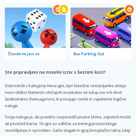
Človek ne jezi se
Bus Parking Out
Ste pripravljeni na miselni izziv s šestimi koti?
Dobrodošli v kategoriji Hexa igre, kjer klasične sestavljanke dobijo
novo obliko! Namesto običajnih kvadratov se tukaj vse vrti okoli
šestkotnikov (heksagonov), ki ponujajo sveže in zapletene logične
naloge.
Tvoja naloga je, da pravilno razporediš pisane bloke, zapolniš mrežo
ali povežeš barve. Te igre so odlične za trening prostorskega
razmišljanja in sprostitev. Začni zlagati in igraj brezplačno takoj zdaj!