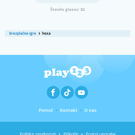
Število glasov: 82
brezplačne igre
hexa
Pomoč
Kontakt
O nas
Politika zasebnosti
Piškotki
Pogoji uporabe