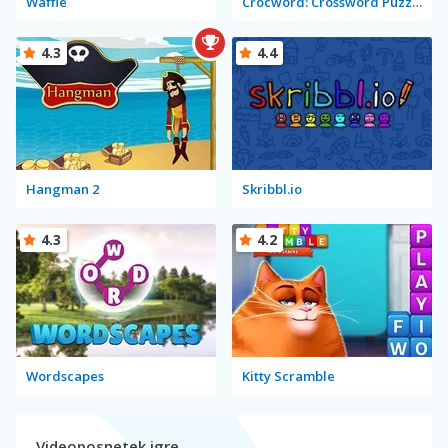
Waffle
Crocword: Crossword Puzzle Game
4.3
4.4
Hangman 2
Skribbl.io
4.3
4.2
Wordscapes
Kitty Scramble
Videoposnetek igre