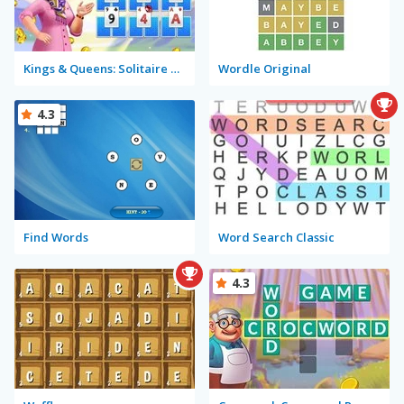
Kings & Queens: Solitaire Tripeaks
Wordle Original
4.3
Find Words
Word Search Classic
4.3