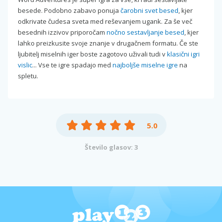
besede. Podobno zabavo ponuja
čarobni svet besed
, kjer
odkrivate čudesa sveta med reševanjem ugank. Za še več
besednih izzivov priporočam
nočno sestavljanje besed
, kjer
lahko preizkusite svoje znanje v drugačnem formatu. Če ste
ljubitelj miselnih iger boste zagotovo uživali tudi v
klasični igri
vislic
... Vse te igre spadajo med
najboljše miselne igre
na
spletu.
5.0
Število glasov: 3