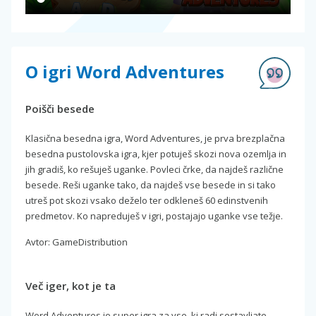
O igri Word Adventures
Poišči besede
Klasična besedna igra, Word Adventures, je prva brezplačna
besedna pustolovska igra, kjer potuješ skozi nova ozemlja in
jih gradiš, ko rešuješ uganke. Povleci črke, da najdeš različne
besede. Reši uganke tako, da najdeš vse besede in si tako
utreš pot skozi vsako deželo ter odkleneš 60 edinstvenih
predmetov. Ko napreduješ v igri, postajajo uganke vse težje.
Avtor: GameDistribution
Več iger, kot je ta
Word Adventures je super igra za vse, ki radi sestavljate