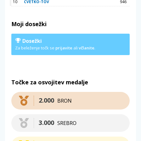
10
CVETKO-TOV
946
Moji dosežki
Dosežki
Za beleženje točk se
prijavite
ali
včlanite
.
Točke za osvojitev medalje
2.000
BRON
3.000
SREBRO