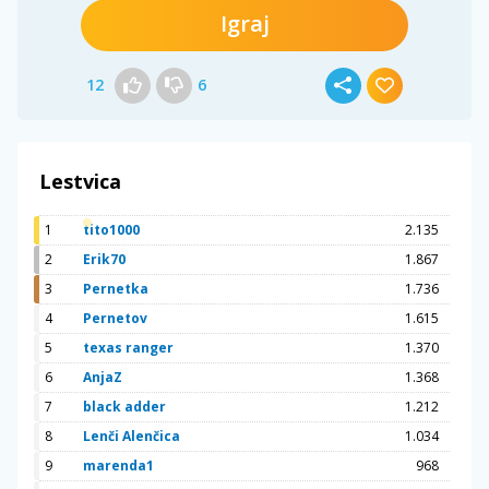
Igraj
12
6
Lestvica
1
tito1000
2.135
2
Erik70
1.867
3
Pernetka
1.736
4
Pernetov
1.615
5
texas ranger
1.370
6
AnjaZ
1.368
7
black adder
1.212
8
Lenči Alenčica
1.034
9
marenda1
968