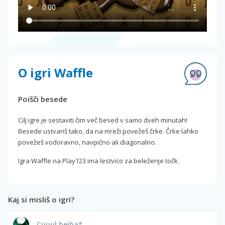
O igri Waffle
Poišči besede
Cilj igre je sestaviti čim več besed v samo dveh minutah!
Besede ustvariš tako, da na mreži povežeš črke. Črke lahko
povežeš vodoravno, navpično ali diagonalno.
Igra Waffle na Play123 ima lestvico za beleženje točk.
Kaj si misliš o igri?
Cuuul bejba*