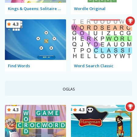
Kings & Queens: Solitaire Tripeaks
Wordle Original
4.3
Find Words
Word Search Classic
OGLAS
4.3
4.3