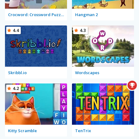
Crocword: Crossword Puzzle Game
Hangman 2
4.4
4.3
Skribbl.io
Wordscapes
4.2
Kitty Scramble
TenTrix