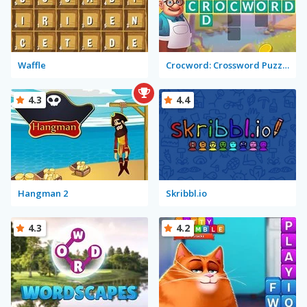
Waffle
Crocword: Crossword Puzzle Game
4.3
4.4
Hangman 2
Skribbl.io
4.3
4.2