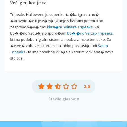
Več iger, kot je ta
Tripeaks Halloween je super karta�ka igra za no�
�arovnic. �e ti je v�e� igranje s kartami potem ti bo
zagotovo v�e� tudi
klasi�ni Solitaire Tripeaks
. Za
bo�i�no vzdu�je priporo�am
bo�i�no verzijo Tripeaks
,
ki ima podoben igralni sistem ampak z zimsko tematiko. Za
�e ve� zabave s kartami pa lahko poskusi� tudi
Santa
Tripeaks
- ta ima posebne klju�e s katerimi odklepa� nove
stolpce...
2.5
Število glasov: 8