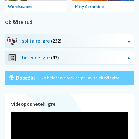
Wordscapes
Kitty Scramble
Obiščite tudi
solitaire igre
(232)
besedne igre
(93)
Dosežki
Za beleženje točk se
prijavite
ali
včlanite
.
Videoposnetek igre