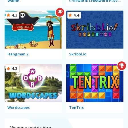
Waffle
Crocword: Crossword Puzzle Game
4.3
4.4
Hangman 2
Skribbl.io
4.3
Wordscapes
TenTrix
Videoposnetek igre