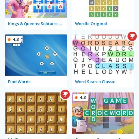
Kings & Queens: Solitaire Tripeaks
Wordle Original
4.3
Find Words
Word Search Classic
4.3