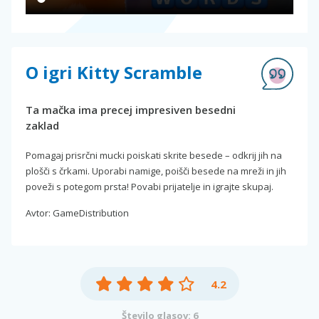
O igri Kitty Scramble
Ta mačka ima precej impresiven besedni
zaklad
Pomagaj prisrčni mucki poiskati skrite besede – odkrij jih na
plošči s črkami. Uporabi namige, poišči besede na mreži in jih
poveži s potegom prsta! Povabi prijatelje in igrajte skupaj.
Avtor: GameDistribution
4.2
Število glasov: 6