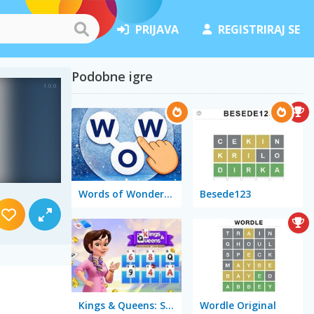
PRIJAVA
REGISTRIRAJ SE
Podobne igre
Words of Wonders - WOW
Besede123
Kings & Queens: Solitaire Tripeaks
Wordle Original