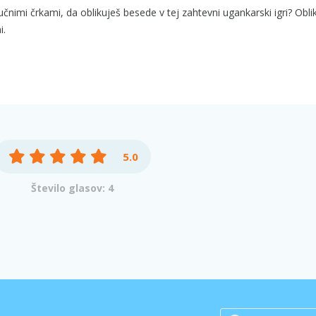
ljučnimi črkami, da oblikuješ besede v tej zahtevni ugankarski igri? Obl
i.
5.0
Število glasov: 4