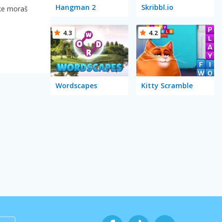
Hangman 2
Skribbl.io
ike moraš
4.3
4.2
Wordscapes
Kitty Scramble