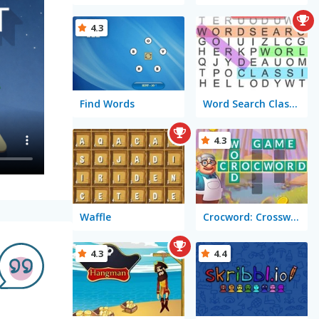
4.3
Find Words
Word Search Classic
4.3
Waffle
Crocword: Crossword Puzzle Game
4.3
4.4