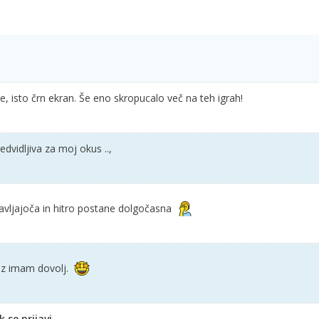
e, isto črn ekran. Še eno skropucalo več na teh igrah!
dvidljiva za moj okus ..,
avljajoča in hitro postane dolgočasna
Jaz imam dovolj.
se prijavi.