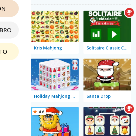
ON
EBRO
Kris Mahjong
Solitaire Classic Christmas
TO
Holiday Mahjong Dimensions
Santa Drop
4.6