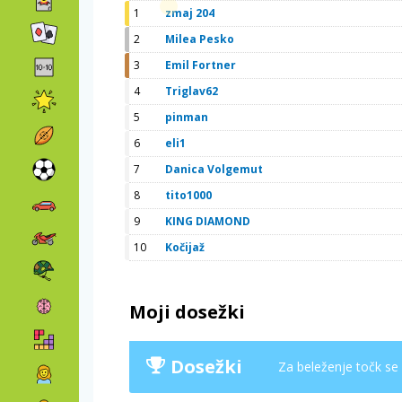
1
zmaj 204
2
Milea Pesko
3
Emil Fortner
4
Triglav62
5
pinman
6
eli1
7
Danica Volgemut
8
tito1000
9
KING DIAMOND
10
Kočijaž
Moji dosežki
Dosežki
Za beleženje točk se