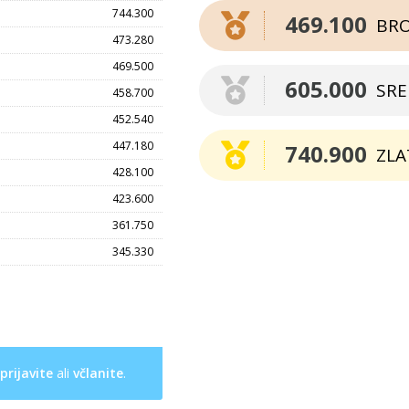
744.300
469.100
BR
473.280
469.500
605.000
SR
458.700
452.540
447.180
740.900
ZLA
428.100
423.600
361.750
345.330
prijavite
ali
včlanite
.