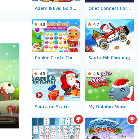
Adam & Eve: Go Xmas
Onet Connect Christmas
4.3
4.7
Cookie Crush: Christmas Edition
Santa Hill Climbing
4.3
4.8
Santa on Skates
My Dolphin Show: Christmas