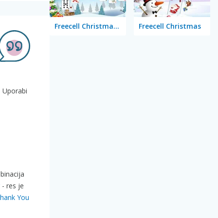
Freecell Christmas Solitaire
Freecell Christmas
. Uporabi
mbinacija
- res je
hank You