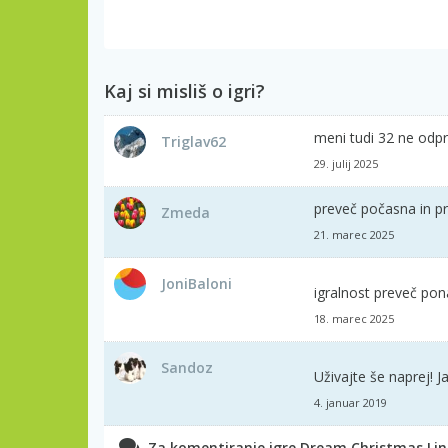
Kaj si misliš o igri?
meni tudi 32 ne odpr
Triglav62
29. julij 2025
preveč počasna in pre
Zmeda
21. marec 2025
JoniBaloni
igralnost preveč pon
18. marec 2025
Sandoz
Uživajte še naprej! 
4. januar 2019
Za komentiranje igre Dream Christmas Link 