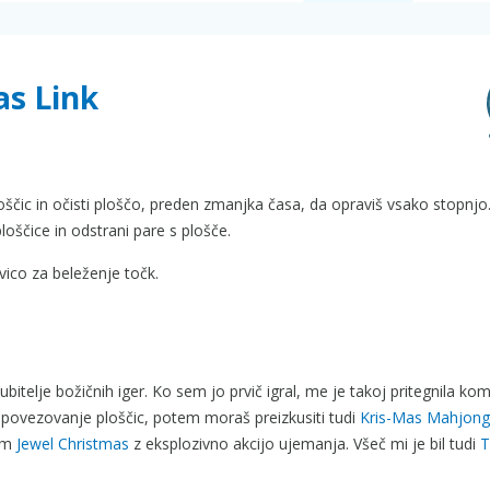
as Link
oščic in očisti ploščo, preden zmanjka časa, da opraviš vsako stopnjo
ščice in odstrani pare s plošče.
ico za beleženje točk.
ubitelje božičnih iger. Ko sem jo prvič igral, me je takoj pritegnila ko
 povezovanje ploščic, potem moraš preizkusiti tudi
Kris-Mas Mahjong
čam
Jewel Christmas
z eksplozivno akcijo ujemanja. Všeč mi je bil tudi
T