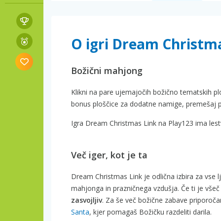
O igri Dream Christm
Božični mahjong
Klikni na pare ujemajočih božično tematskih pl
bonus ploščice za dodatne namige, premešaj plo
Igra Dream Christmas Link na Play123 ima lestv
Več iger, kot je ta
Dream Christmas Link je odlična izbira za vse lj
mahjonga in prazničnega vzdušja. Če ti je všeč
zasvojljiv
. Za še več božične zabave priporo
Santa
, kjer pomagaš Božičku razdeliti darila.