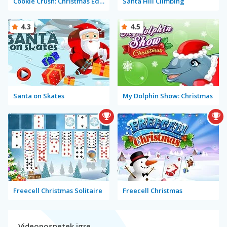
Cookie Crush: Christmas Edition
Santa Hill Climbing
4.3
4.5
Santa on Skates
My Dolphin Show: Christmas
Freecell Christmas Solitaire
Freecell Christmas
Videoposnetek igre