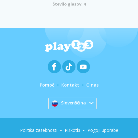
Število glasov: 4
Pomoč
Kontakt
O nas
Slovenščina
Politika zasebnosti
Piškotki
Pogoji uporabe