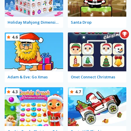
Holiday Mahjong Dimensions
Santa Drop
4.6
Adam & Eve: Go Xmas
Onet Connect Christmas
4.3
4.7