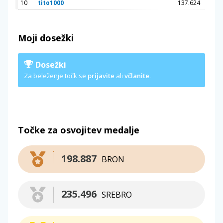
10
tito1000
137.624
Moji dosežki
Dosežki
Za beleženje točk se
prijavite
ali
včlanite
.
Točke za osvojitev medalje
198.887
BRON
235.496
SREBRO