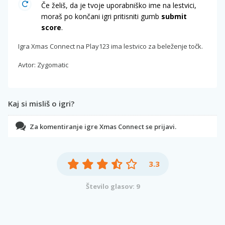
Če želiš, da je tvoje uporabniško ime na lestvici,
moraš po končani igri pritisniti gumb
submit
score
.
Igra Xmas Connect na Play123 ima lestvico za beleženje točk.
Avtor: Zygomatic
Kaj si misliš o igri?
Za komentiranje igre Xmas Connect se prijavi.
3.3
Število glasov: 9