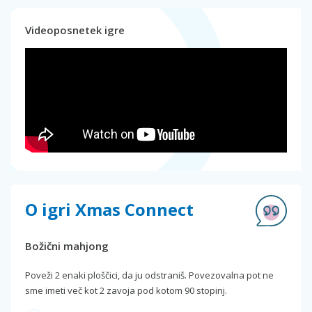
Videoposnetek igre
O igri Xmas Connect
Božični mahjong
Poveži 2 enaki ploščici, da ju odstraniš. Povezovalna pot ne
sme imeti več kot 2 zavoja pod kotom 90 stopinj.