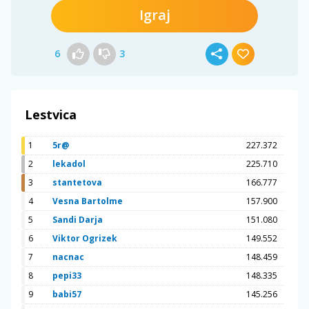
Igraj
6
3
Lestvica
1
5r@
227.372
2
lekadol
225.710
3
stantetova
166.777
4
Vesna Bartolme
157.900
5
Sandi Darja
151.080
6
Viktor Ogrizek
149.552
7
nacnac
148.459
8
pepi33
148.335
9
babi57
145.256