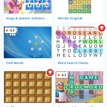
Kings & Queens: Solitaire Tripeaks
Wordle Original
4.3
Find Words
Word Search Classic
4.3