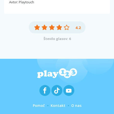
Avtor: Playtouch
4.2
Število glasov: 6
Pomoč
Kontakt
O nas