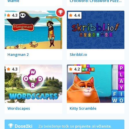
Waffle
Crocword: Crossword Puzzle Game
4.3
4.4
Hangman 2
Skribbl.io
4.3
4.2
Wordscapes
Kitty Scramble
Dosežki
Za beleženje točk se
prijavite
ali
včlanite
.