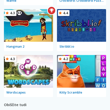
Waffle
Crocword: Crossword Puzzle Game
4.3
4.4
Hangman 2
Skribbl.io
4.3
4.2
Wordscapes
Kitty Scramble
Obiščite tudi