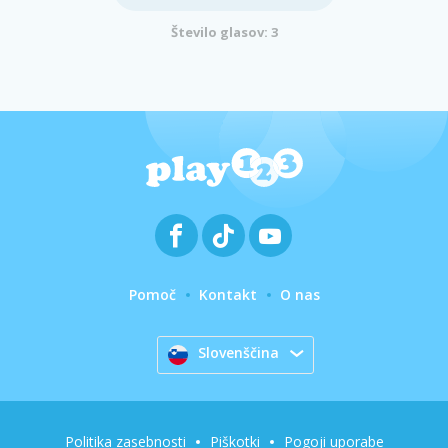
Število glasov: 3
Pomoč
Kontakt
O nas
Slovenščina
Politika zasebnosti
Piškotki
Pogoji uporabe