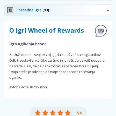
besedne igre
(93)
O igri Wheel of Rewards
Igra ugibanja besed
Zasluži denar s svojimi vrtljaji, da kupiš več samoglasnikov.
Odkrij sestavljanko črko za črko in jo reši, da osvojiš dodatne
nagrade. Pazi, da ne bankrotiraš ali ostaneš brez življenj!
Tvoja sreča je odvisna od tvoje sposobnosti reševanja
uganke.
Avtor: GameDistribution
5.0