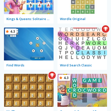
Kings & Queens: Solitaire Tripeaks
Wordle Original
4.3
Find Words
Word Search Classic
4.3