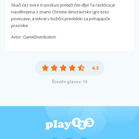
Skači čez ovire in poskusi preteči čim dlje! Ta različica je
navdihnjena z znano Chrome dinozavrsko igro brez
povezave, a tokrat v božični preobleki za prihajajoče
praznike.
Avtor: GameDistribution
4.3
Število glasov: 15