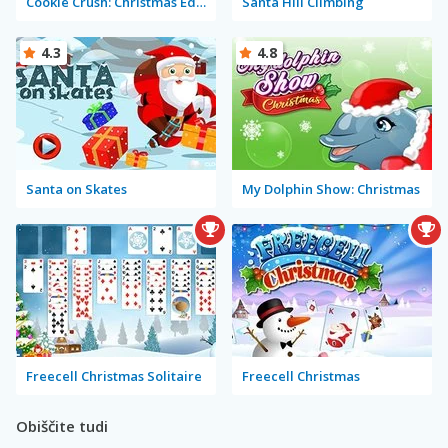
Cookie Crush: Christmas Edition
Santa Hill Climbing
4.3
4.8
Santa on Skates
My Dolphin Show: Christmas
Freecell Christmas Solitaire
Freecell Christmas
Obiščite tudi