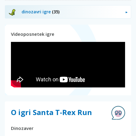
dinozavri igre
(35)
Videoposnetek igre
O igri Santa T-Rex Run
Dinozaver