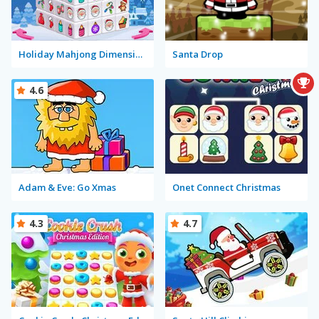
Holiday Mahjong Dimensions
Santa Drop
4.6
Adam & Eve: Go Xmas
Onet Connect Christmas
4.3
4.7