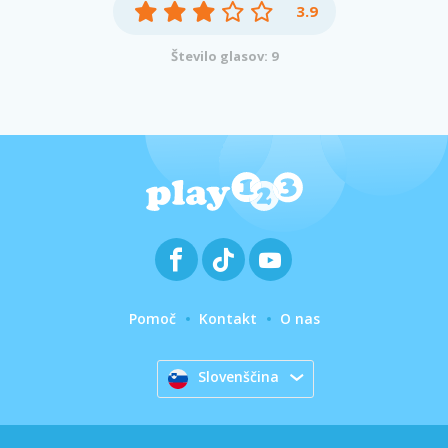
3.9
Število glasov: 9
Pomoč
Kontakt
O nas
Slovenščina