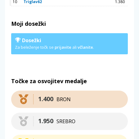
10
Triglav62
1.380
Moji dosežki
Dosežki
Za beleženje točk se
prijavite
ali
včlanite
.
Točke za osvojitev medalje
1.400
BRON
1.950
SREBRO