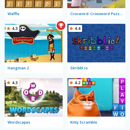
Waffle
Crocword: Crossword Puzzle Game
4.3
4.4
Hangman 2
Skribbl.io
4.3
4.2
Wordscapes
Kitty Scramble