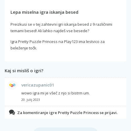
Lepa miselna igra iskanja besed
Preizkusi se v tej zahtevni igri iskanja besed z 9 različnimi
temami besed! Ali lahko najdeš vse besede?
Igra Pretty Puzzle Princess na Play123 ima lestvico za
beleženje točk.
Kaj si misliš o igri?
vericazupanic01
wowo igra mi je všeč z njo si bistrm um.
20. julij 2023
Za komentiranje igre Pretty Puzzle Princess se prijavi.