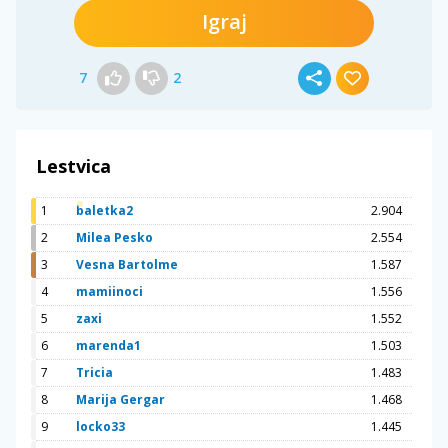
Igraj
7
2
Lestvica
1
baletka2
2.904
2
Milea Pesko
2.554
3
Vesna Bartolme
1.587
4
mamiinoci
1.556
5
zaxi
1.552
6
marenda1
1.503
7
Tricia
1.483
8
Marija Gergar
1.468
9
locko33
1.445