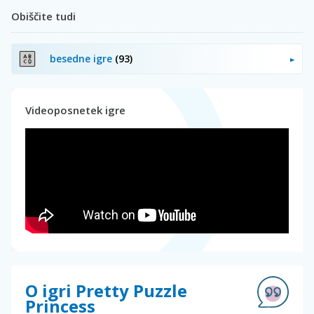
Obiščite tudi
besedne igre
(93)
Videoposnetek igre
O igri Pretty Puzzle
Princess