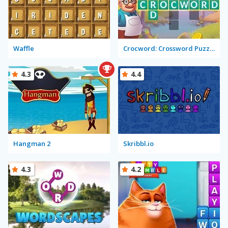
Waffle
Crocword: Crossword Puzzle Game
4.3
4.4
Hangman 2
Skribbl.io
4.3
4.2