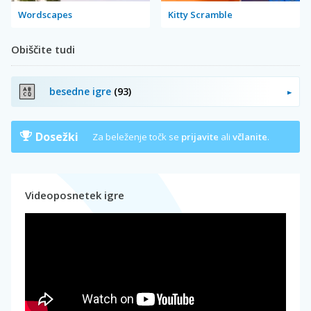
Wordscapes
Kitty Scramble
Obiščite tudi
besedne igre
(93)
Dosežki
Za beleženje točk se
prijavite
ali
včlanite
.
Videoposnetek igre