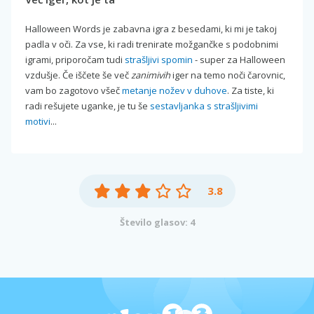
Halloween Words je zabavna igra z besedami, ki mi je takoj
padla v oči. Za vse, ki radi trenirate možgančke s podobnimi
igrami, priporočam tudi
strašljivi spomin
- super za Halloween
vzdušje. Če iščete še več
zanimivih
iger na temo noči čarovnic,
vam bo zagotovo všeč
metanje nožev v duhove
. Za tiste, ki
radi rešujete uganke, je tu še
sestavljanka s strašljivimi
motivi
...
3.8
Število glasov: 4