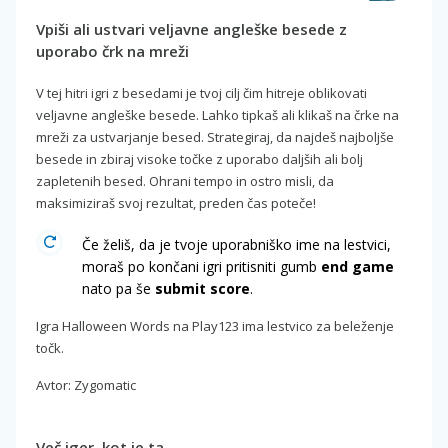
Vpiši ali ustvari veljavne angleške besede z
uporabo črk na mreži
V tej hitri igri z besedami je tvoj cilj čim hitreje oblikovati
veljavne angleške besede. Lahko tipkaš ali klikaš na črke na
mreži za ustvarjanje besed. Strategiraj, da najdeš najboljše
besede in zbiraj visoke točke z uporabo daljših ali bolj
zapletenih besed. Ohrani tempo in ostro misli, da
maksimiziraš svoj rezultat, preden čas poteče!
Če želiš, da je tvoje uporabniško ime na lestvici,
moraš po končani igri pritisniti gumb
end game
nato pa še
submit score
.
Igra Halloween Words na Play123 ima lestvico za beleženje
točk.
Avtor: Zygomatic
Več iger, kot je ta