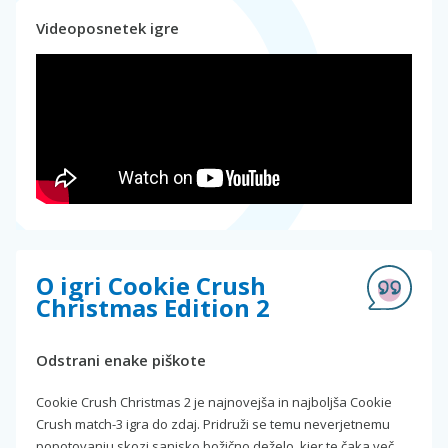
Videoposnetek igre
O igri Cookie Crush
Christmas Edition 2
Odstrani enake piškote
Cookie Crush Christmas 2 je najnovejša in najboljša Cookie
Crush match-3 igra do zdaj. Pridruži se temu neverjetnemu
popotovanju skozi sanjsko božično deželo, kjer te čaka več