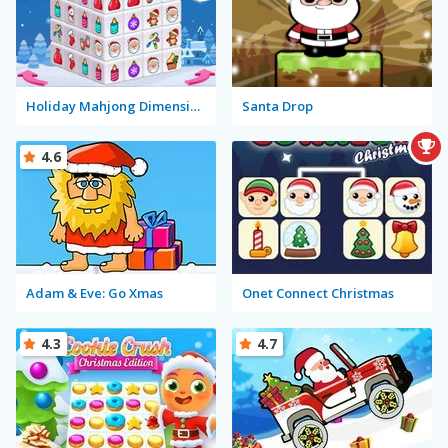
Holiday Mahjong Dimensions
Santa Drop
4.6
Adam & Eve: Go Xmas
Onet Connect Christmas
4.3
4.7