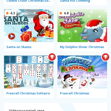
Cookie Crush: Christmas Edition
Santa Hill Climbing
4.3
4.8
Santa on Skates
My Dolphin Show: Christmas
Freecell Christmas Solitaire
Freecell Christmas
Videoposnetek igre