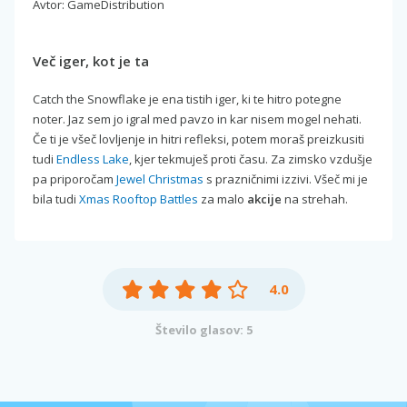
Avtor: GameDistribution
Več iger, kot je ta
Catch the Snowflake je ena tistih iger, ki te hitro potegne
noter. Jaz sem jo igral med pavzo in kar nisem mogel nehati.
Če ti je všeč lovljenje in hitri refleksi, potem moraš preizkusiti
tudi
Endless Lake
, kjer tekmuješ proti času. Za zimsko vzdušje
pa priporočam
Jewel Christmas
s prazničnimi izzivi. Všeč mi je
bila tudi
Xmas Rooftop Battles
za malo
akcije
na strehah.
4.0
Število glasov: 5