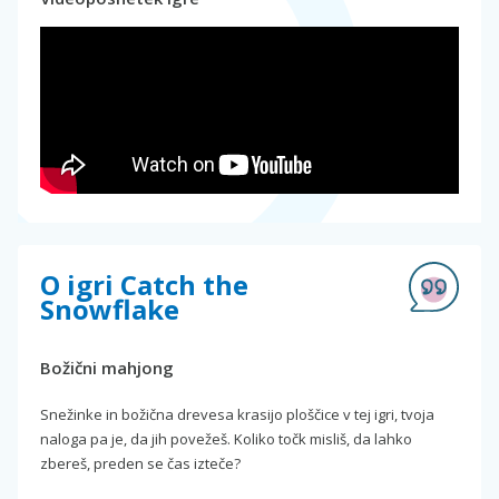
O igri Catch the
Snowflake
Božični mahjong
Snežinke in božična drevesa krasijo ploščice v tej igri, tvoja
naloga pa je, da jih povežeš. Koliko točk misliš, da lahko
zbereš, preden se čas izteče?