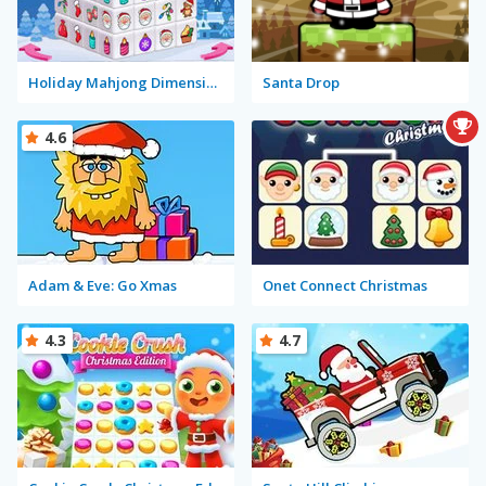
Holiday Mahjong Dimensions
Santa Drop
4.6
Adam & Eve: Go Xmas
Onet Connect Christmas
4.3
4.7