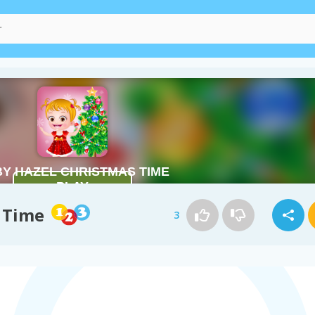
 Time
3