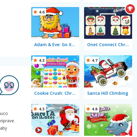
4.6
Adam & Eve: Go Xmas
Onet Connect Christmas
4.3
4.7
Cookie Crush: Christmas Edition
Santa Hill Climbing
4.3
4.8
muco
riprave.
Baby