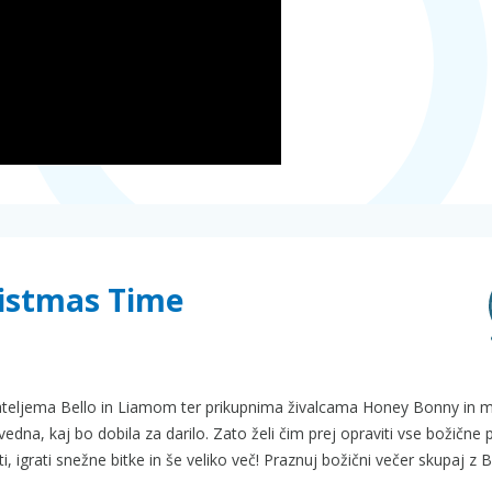
ristmas Time
jateljema Bello in Liamom ter prikupnima živalcama Honey Bonny in 
dna, kaj bo dobila za darilo. Zato želi čim prej opraviti vse božične p
i, igrati snežne bitke in še veliko več! Praznuj božični večer skupaj z 