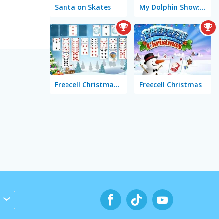
Santa on Skates
My Dolphin Show: Christmas
Freecell Christmas Solitaire
Freecell Christmas