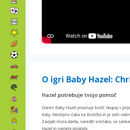
O igri Baby Hazel: Ch
Hazel potrebuje tvojo pomoč
Danes Baby Hazel praznuje božič skupaj s pri
Katy. Nestrpno čaka na Božička in je zelo radove
Zavijati mora darila, narediti snežaka, se sankat
Hazel in njenimi prijatelji.