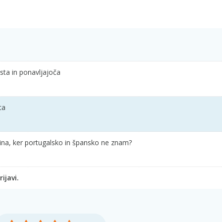
osta in ponavljajoča
ta
čina, ker portugalsko in špansko ne znam?
ijavi.