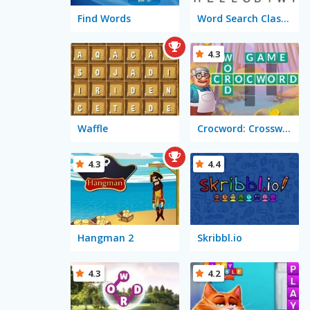
Find Words
Word Search Classic
4.3
Waffle
Crocword: Crossword Puzzle Game
4.3
4.4
Hangman 2
Skribbl.io
4.3
4.2