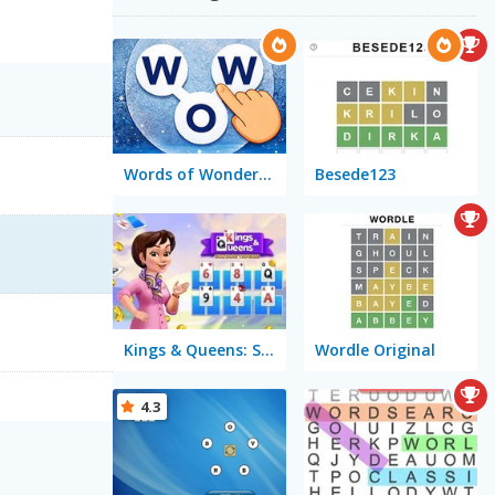
Words of Wonders - WOW
Besede123
Kings & Queens: Solitaire Tripeaks
Wordle Original
4.3