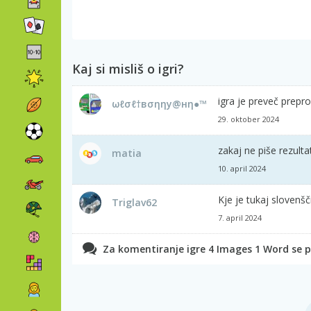
Kaj si misliš o igri?
igra je preveč prepr
ωℓσℓ†вσηηу@нη●™
29. oktober 2024
zakaj ne piše rezulta
matia
10. april 2024
Kje je tukaj slovenš
Triglav62
7. april 2024
Za komentiranje igre 4 Images 1 Word se pr