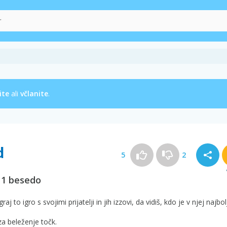
ite
ali
včlanite
.
d
5
2
z 1 besedo
to igro s svojimi prijatelji in jih izzovi, da vidiš, kdo je v njej najbolj
a beleženje točk.