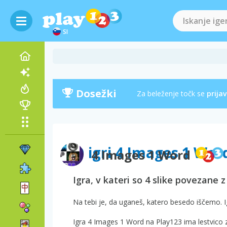
SI
Dosežki
Za beleženje točk se
prijav
O igri 4 Images 1 Wor
4 Images 1 Word
Igra, v kateri so 4 slike povezane 
Na tebi je, da uganeš, katero besedo iščemo. Igraj 
Igra 4 Images 1 Word na Play123 ima lestvico z