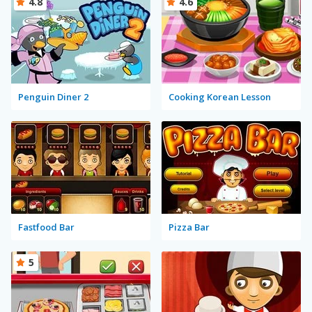
4.8
4.6
Penguin Diner 2
Cooking Korean Lesson
Fastfood Bar
Pizza Bar
5