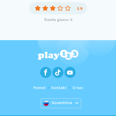
3.9
Število glasov: 9
Pomoč
Kontakt
O nas
Slovenščina