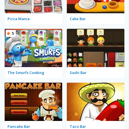
Pizza Mania
Cake Bar
5
The Smurfs Cooking
Sushi Bar
Pancake Bar
Taco Bar