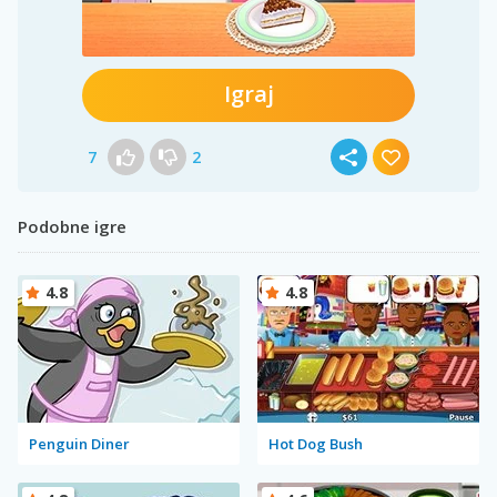
Igraj
7
2
Podobne igre
4.8
4.8
Penguin Diner
Hot Dog Bush