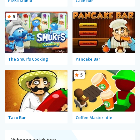
Pizza Mania
Cake Bar
5
The Smurfs Cooking
Pancake Bar
5
Taco Bar
Coffee Master Idle
Videoposnetek igre