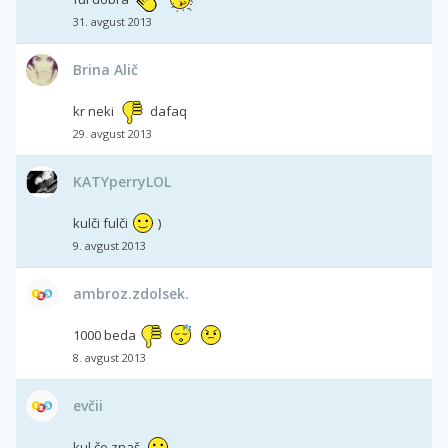
31. avgust 2013
Brina Alič
kr neki
dafaq
29. avgust 2013
KATYperryLOL
kulči fulči
)
9. avgust 2013
ambroz.zdolsek.
1000 beda
8. avgust 2013
evčii
kul če znaš