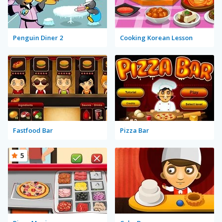
Penguin Diner 2
Cooking Korean Lesson
Fastfood Bar
Pizza Bar
5