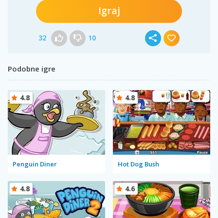
Igraj
32
10
Podobne igre
4.8
4.8
Penguin Diner
Hot Dog Bush
4.8
4.6