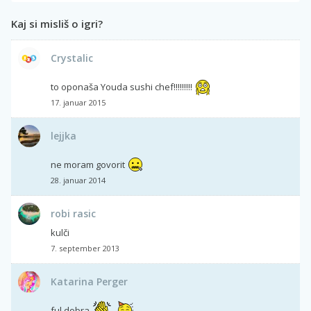
Kaj si misliš o igri?
Crystalic
to oponaša Youda sushi chef!!!!!!!!!
17. januar 2015
lejjka
ne moram govorit
28. januar 2014
robi rasic
kulči
7. september 2013
Katarina Perger
ful dobra