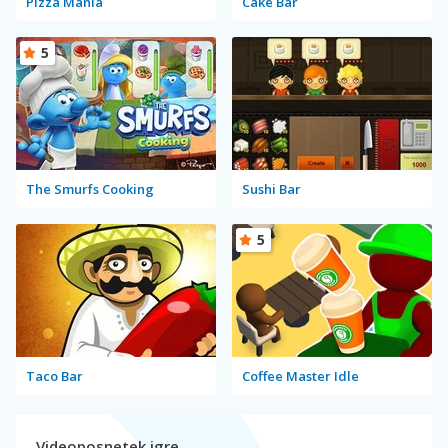
Pizza Mania
Cake Bar
5
The Smurfs Cooking
Sushi Bar
5
Taco Bar
Coffee Master Idle
Videoposnetek igre