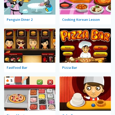
Penguin Diner 2
Cooking Korean Lesson
Fastfood Bar
Pizza Bar
5