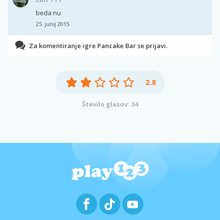
beda nu
25. junij 2015
Za komentiranje igre Pancake Bar se prijavi.
2.8
Število glasov: 34