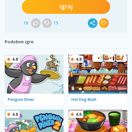
Igraj
19
15
Podobne igre
4.8
4.8
Penguin Diner
Hot Dog Bush
4.8
4.6