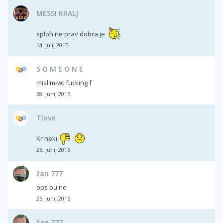
MESSI KRALJ
sploh ne prav dobra je
14. julij 2015
S O M E O N E
mislim-wt fucking f
28. junij 2015
Tlove
Kr neki
25. junij 2015
žan 777
ops bu ne
25. junij 2015
žan 777