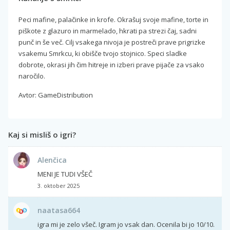
Peci mafine, palačinke in krofe. Okrašuj svoje mafine, torte in
piškote z glazuro in marmelado, hkrati pa strezi čaj, sadni
punč in še več. Cilj vsakega nivoja je postreči prave prigrizke
vsakemu Smrkcu, ki obišče tvojo stojnico. Speci sladke
dobrote, okrasi jih čim hitreje in izberi prave pijače za vsako
naročilo.
Avtor: GameDistribution
Kaj si misliš o igri?
Alenčica
MENI JE TUDI VŠEČ
3. oktober 2025
naatasa664
igra mi je zelo všeč. Igram jo vsak dan. Ocenila bi jo 10/10.