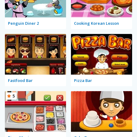
Penguin Diner 2
Cooking Korean Lesson
Fastfood Bar
Pizza Bar
5