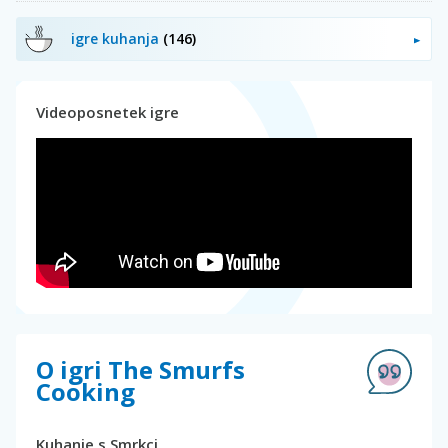
igre kuhanja
(146)
Videoposnetek igre
O igri The Smurfs
Cooking
Kuhanje s Smrkci