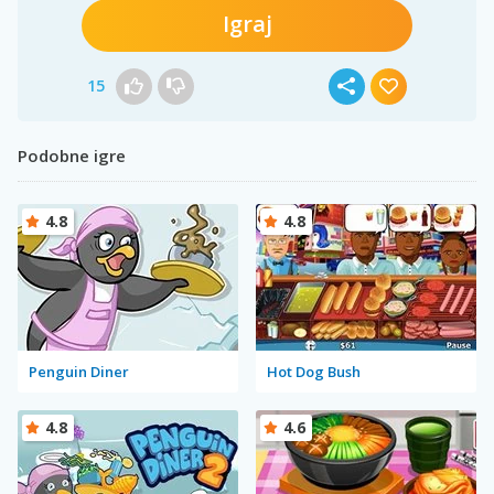
Igraj
15
Podobne igre
4.8
4.8
Penguin Diner
Hot Dog Bush
4.8
4.6