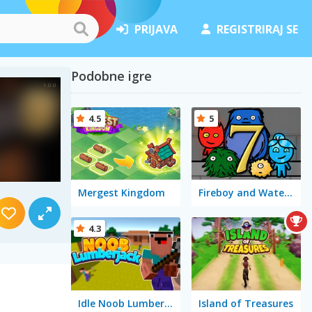
PRIJAVA
REGISTRIRAJ SE
Podobne igre
4.5
5
Mergest Kingdom
Fireboy and Watergirl 7: and Friends
4.3
Idle Noob Lumberjack
Island of Treasures