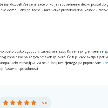
še nisi doživel! Vse se je začelo, ko je radovednemu dečku postal dol
 ni bilo doma. Tako se začne vsaka velika pustolovščina, kajne? Z rado
jo pustolovsko zgodbo in zabavnimi izzivi. Ko sem jo igral, sem se s
r pogumna rumena žogica preskakuje ovire. Če ti je všeč akcija s palčk
 ampak zelo zasvojljiva. Za nekaj bolj
umirjenega
pa priporočam
Te
voje časovne sposobnosti.
5.0