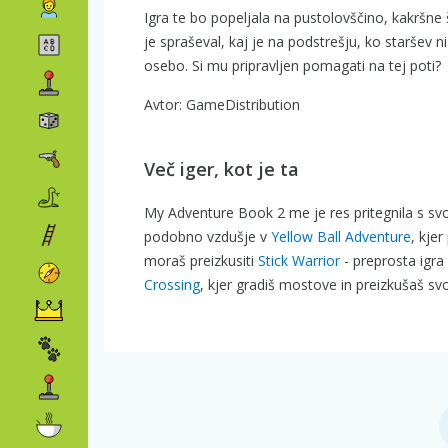
Igra te bo popeljala na pustolovščino, kakršne 
je spraševal, kaj je na podstrešju, ko staršev
osebo. Si mu pripravljen pomagati na tej poti?
Avtor: GameDistribution
Več iger, kot je ta
My Adventure Book 2 me je res pritegnila s svo
podobno vzdušje v
Yellow Ball Adventure
, kje
moraš preizkusiti
Stick Warrior
- preprosta igra
Crossing
, kjer gradiš mostove in preizkušaš s