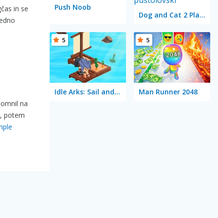
Push Noob
gčas in se
Dog and Cat 2 Player
vedno
5
5
Idle Arks: Sail and Build 2
Man Runner 2048
pomnil na
i, potem
mple