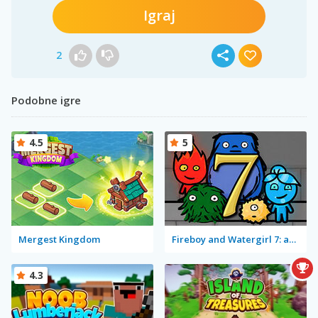
Igraj
2
Podobne igre
4.5
5
Mergest Kingdom
Fireboy and Watergirl 7: and Friends
4.3