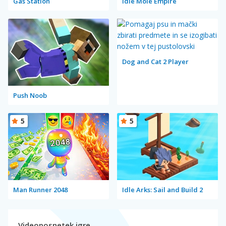
Gas Station
Idle Mole Empire
Dog and Cat 2 Player
Push Noob
5
5
Man Runner 2048
Idle Arks: Sail and Build 2
Videoposnetek igre