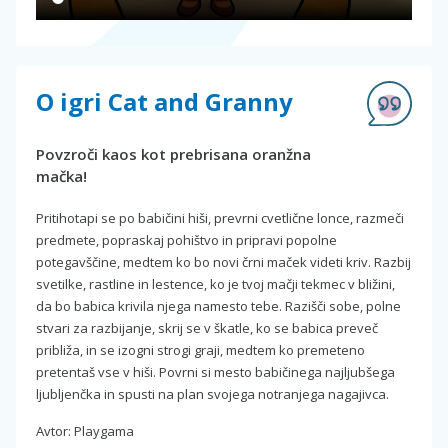
O igri Cat and Granny
Povzroči kaos kot prebrisana oranžna
mačka!
Pritihotapi se po babičini hiši, prevrni cvetlične lonce, razmeči
predmete, popraskaj pohištvo in pripravi popolne
potegavščine, medtem ko bo novi črni maček videti kriv. Razbij
svetilke, rastline in lestence, ko je tvoj mačji tekmec v bližini,
da bo babica krivila njega namesto tebe. Razišči sobe, polne
stvari za razbijanje, skrij se v škatle, ko se babica preveč
približa, in se izogni strogi graji, medtem ko premeteno
pretentaš vse v hiši. Povrni si mesto babičinega najljubšega
ljubljenčka in spusti na plan svojega notranjega nagajivca.
Avtor: Playgama